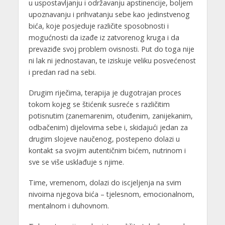
u uspostavljanju i održavanju apstinencije, boljem
upoznavanju i prihvatanju sebe kao jedinstvenog
bića, koje posjeduje različite sposobnosti i
mogućnosti da izađe iz zatvorenog kruga i da
prevaziđe svoj problem ovisnosti. Put do toga nije
ni lak ni jednostavan, te iziskuje veliku posvećenost
i predan rad na sebi.
Drugim riječima, terapija je dugotrajan proces
tokom kojeg se štićenik susreće s različitim
potisnutim (zanemarenim, otuđenim, zanijekanim,
odbačenim) dijelovima sebe i, skidajući jedan za
drugim slojeve naučenog, postepeno dolazi u
kontakt sa svojim autentičnim bićem, nutrinom i
sve se više usklađuje s njime.
Time, vremenom, dolazi do iscjeljenja na svim
nivoima njegova bića – tjelesnom, emocionalnom,
mentalnom i duhovnom.