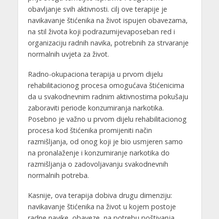
obavljanje svih aktivnosti. cilj ove terapije je
navikavanje štićenika na život ispujen obavezama,
na stil života koji podrazumijevaposeban red i
organizaciju radnih navika, potrebnih za strvaranje
normalnih uvjeta za život.
Radno-okupaciona terapija u prvom dijelu
rehabilitacionog procesa omogućava štićenicima
da u svakodnevnim radnim aktivnostima pokušaju
zaboraviti periode konzumiranja narkotika.
Posebno je važno u prvom dijelu rehabilitacionog
procesa kod štićenika promijeniti način
razmišljanja, od onog koji je bio usmjeren samo
na pronalaženje i konzumiranje narkotika do
razmišljanja o zadovoljavanju svakodnevnih
normalnih potreba.
Kasnije, ova terapija dobiva drugu dimenziju:
navikavanje štićenika na život u kojem postoje
radne navike, obaveze, na potrebu poštivanja