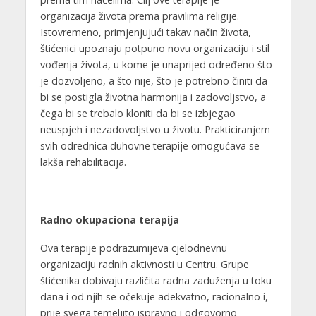
organizacija života prema pravilima religije.
Istovremeno, primjenjujući takav način života,
štićenici upoznaju potpuno novu organizaciju i stil
vođenja života, u kome je unaprijed određeno što
je dozvoljeno, a što nije, što je potrebno činiti da
bi se postigla životna harmonija i zadovoljstvo, a
čega bi se trebalo kloniti da bi se izbjegao
neuspjeh i nezadovoljstvo u životu. Prakticiranjem
svih odrednica duhovne terapije omogućava se
lakša rehabilitacija.
Radno okupaciona terapija
Ova terapije podrazumijeva cjelodnevnu
organizaciju radnih aktivnosti u Centru. Grupe
štićenika dobivaju različita radna zaduženja u toku
dana i od njih se očekuje adekvatno, racionalno i,
prije svega temeljito ispravno i odgovorno