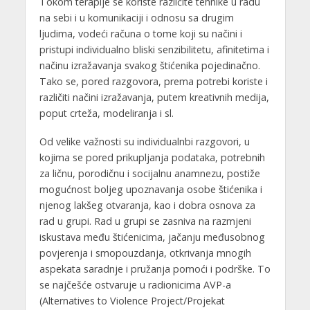
Tokom terapije se koriste različite tehnike u radu
na sebi i u komunikaciji i odnosu sa drugim
ljudima, vodeći računa o tome koji su načini i
pristupi individualno bliski senzibilitetu, afinitetima i
načinu izražavanja svakog štićenika pojedinačno.
Tako se, pored razgovora, prema potrebi koriste i
različiti načini izražavanja, putem kreativnih medija,
poput crteža, modeliranja i sl.
Od velike važnosti su individualnbi razgovori, u
kojima se pored prikupljanja podataka, potrebnih
za ličnu, porodičnu i socijalnu anamnezu, postiže
mogućnost boljeg upoznavanja osobe štićenika i
njenog lakšeg otvaranja, kao i dobra osnova za
rad u grupi. Rad u grupi se zasniva na razmjeni
iskustava među štićenicima, jačanju međusobnog
povjerenja i smopouzdanja, otkrivanja mnogih
aspekata saradnje i pružanja pomoći i podrške. To
se najčešće ostvaruje u radionicima AVP-a
(Alternatives to Violence Project/Projekat