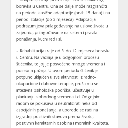
boravka u Centru. Ona se dalje može razgraničiti
na periode klasične adaptacije (prvih 15 dana) i na
period izolacije (do 3 mjeseca). Adaptacija
podrazumijeva prilagođavanje na uslove života u
zajednici, prilagođavanje na sistem i pravila
ponašanja, kućni red i sl.
– Rehabilitacija traje od 3. do 12. mjeseca boravka
u Centru. Najvažnija je u odgojnom procesu
štićenika, te joj je posvećeno mnogo vremena i
posebna pažnja. U ovom periodu štićenik je
potpuno uključen u sve aktivnosti iz radno-
okupacione i duhovne terapije, pruža mu se
intezivna psihološka podrška, učestvuje u
planiranju slobodnog vremena itd. Odgojnim
radom se pokušavaju neutralizirati neka od
asocijalnih ponašanja, a uporedo se radi na
izgradnji pozitivnih stavova prema životu,
pozitivnih karakternih osobina i moralnih kvaliteta.