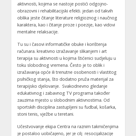
aktivnosti, kojima se nastoje postići odgojno-
obrazovni i rehabilitacijski efekti. jedan od takvih
oblika jeste čitanje literature religioznog i naučnog
karaktera, kao i čitanje proze i poezije, kao vidovi
mentalne relaksacije.
Tu su i časovi informatičke obuke i korištenja
računara. kreativno izražavanje slikanjem i art
terapija su aktivnosti u kojima štićenici sudjeluju u
toku slobodnog vremena. Često je to oblik i
izražavanja opće ili trenutne osobenosti i vlastitog
psihičkog stanja, što dodatno pruža materijal za
terapijsko djelovanje. Svakodnevno gledanje
edukativnog i zabavnog TV programa također
zauzima mjesto u slobodnim aktivnostima. Od
sportskih disciplina zastupljeni su fudbal, košarka,
stoni tenis, vježbe u teretani.
Učestvovanje ekipa Centra na raznim takmičenjima
je postaloo uobičajeno, jer je cilj resocijalizacije