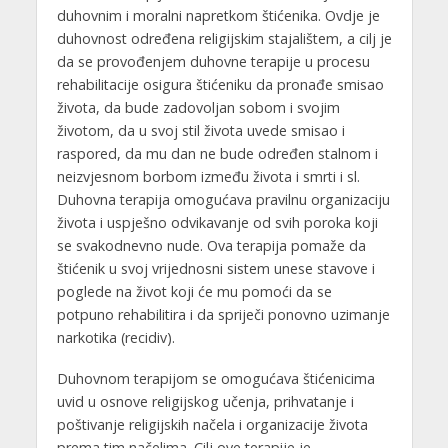
duhovnim i moralni napretkom štićenika. Ovdje je
duhovnost određena religijskim stajalištem, a cilj je
da se provođenjem duhovne terapije u procesu
rehabilitacije osigura štićeniku da pronađe smisao
života, da bude zadovoljan sobom i svojim
životom, da u svoj stil života uvede smisao i
raspored, da mu dan ne bude određen stalnom i
neizvjesnom borbom između života i smrti i sl.
Duhovna terapija omogućava pravilnu organizaciju
života i uspješno odvikavanje od svih poroka koji
se svakodnevno nude. Ova terapija pomaže da
štićenik u svoj vrijednosni sistem unese stavove i
poglede na život koji će mu pomoći da se
potpuno rehabilitira i da spriječi ponovno uzimanje
narkotika (recidiv).
Duhovnom terapijom se omogućava štićenicima
uvid u osnove religijskog učenja, prihvatanje i
poštivanje religijskih načela i organizacije života
prema tim načelima. Cilj ove terapije je