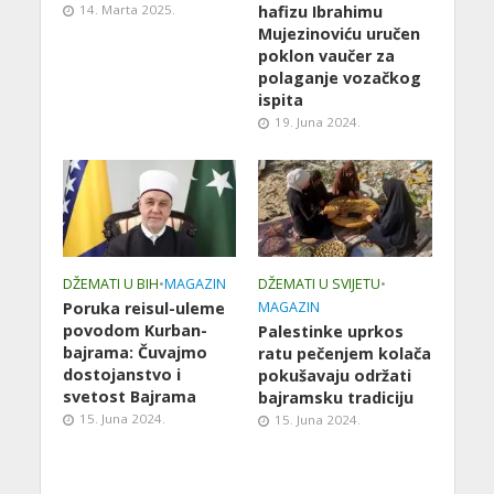
14. Marta 2025.
hafizu Ibrahimu
Mujezinoviću uručen
poklon vaučer za
polaganje vozačkog
ispita
19. Juna 2024.
DŽEMATI U BIH
•
MAGAZIN
DŽEMATI U SVIJETU
•
Poruka reisul-uleme
MAGAZIN
povodom Kurban-
Palestinke uprkos
bajrama: Čuvajmo
ratu pečenjem kolača
dostojanstvo i
pokušavaju održati
svetost Bajrama
bajramsku tradiciju
15. Juna 2024.
15. Juna 2024.