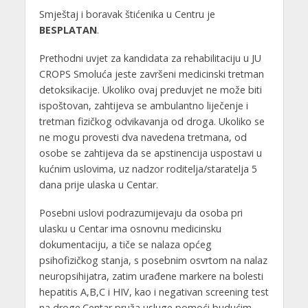
Smještaj i boravak štićenika u Centru je
BESPLATAN
.
Prethodni uvjet za kandidata za rehabilitaciju u JU
CROPS Smoluća jeste završeni medicinski tretman
detoksikacije. Ukoliko ovaj preduvjet ne može biti
ispoštovan, zahtijeva se ambulantno liječenje i
tretman fizičkog odvikavanja od droga. Ukoliko se
ne mogu provesti dva navedena tretmana, od
osobe se zahtijeva da se apstinencija uspostavi u
kućnim uslovima, uz nadzor roditelja/staratelja 5
dana prije ulaska u Centar.
Posebni uslovi podrazumijevaju da osoba pri
ulasku u Centar ima osnovnu medicinsku
dokumentaciju, a tiče se nalaza općeg
psihofizičkog stanja, s posebnim osvrtom na nalaz
neuropsihijatra, zatim urađene markere na bolesti
hepatitis A,B,C i HIV, kao i negativan screening test
na droge.Centar pruža usluge pomoći budućim