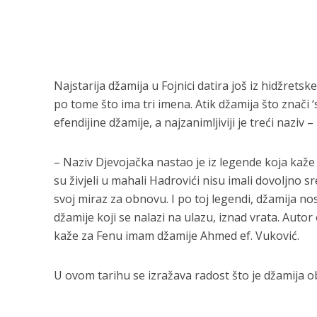
Najstarija džamija u Fojnici datira još iz hidžrets
po tome što ima tri imena. Atik džamija što znači 
efendijine džamije, a najzanimljiviji je treći naziv 
– Naziv Djevojačka nastao je iz legende koja kaže 
su živjeli u mahali Hadrovići nisu imali dovoljno s
svoj miraz za obnovu. I po toj legendi, džamija no
džamije koji se nalazi na ulazu, iznad vrata. Autor
kaže za Fenu imam džamije Ahmed ef. Vuković.
U ovom tarihu se izražava radost što je džamija o