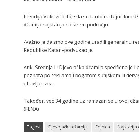
Efendija Vuković ističe da su tarihi na fojničkim d
džamija najstarija na širem području.
-Važno je da smo ove godine uradili generalnu reat
Republike Katar -podvukao je.
Atik, Srednja ili Djevojačka džamija specifična je i 
poznata po tekijama i bogatom sufijskom ili derviš
obavljan zikr.
Također, već 34 godine uz ramazan se u ovoj dža
(FENA)
Tagovi
Djevojačka džamija
Fojnica
Najstarija