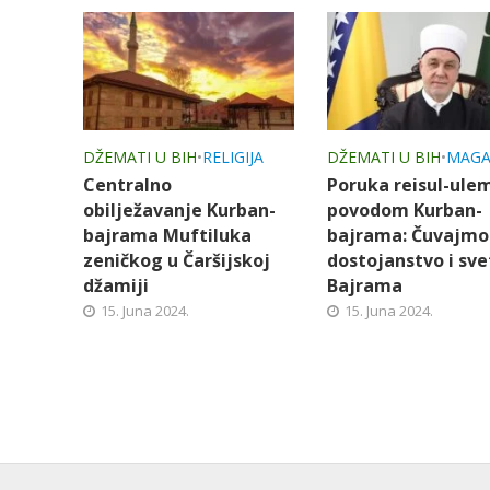
DŽEMATI U BIH
•
RELIGIJA
DŽEMATI U BIH
•
MAGA
Centralno
Poruka reisul-ule
obilježavanje Kurban-
povodom Kurban-
bajrama Muftiluka
bajrama: Čuvajmo
zeničkog u Čaršijskoj
dostojanstvo i sve
džamiji
Bajrama
15. Juna 2024.
15. Juna 2024.