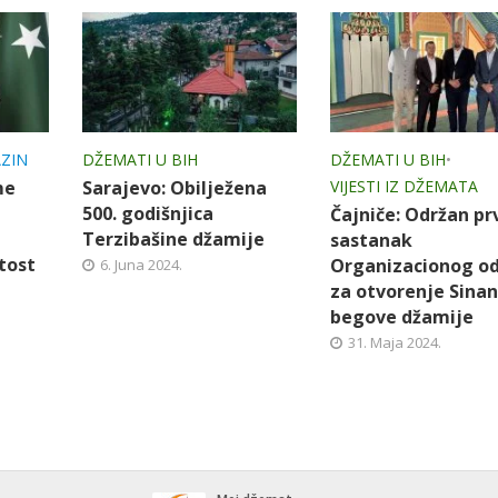
ZIN
DŽEMATI U BIH
DŽEMATI U BIH
•
me
Sarajevo: Obilježena
VIJESTI IZ DŽEMATA
500. godišnjica
Čajniče: Održan pr
Terzibašine džamije
sastanak
tost
Organizacionog o
6. Juna 2024.
za otvorenje Sinan
begove džamije
31. Maja 2024.