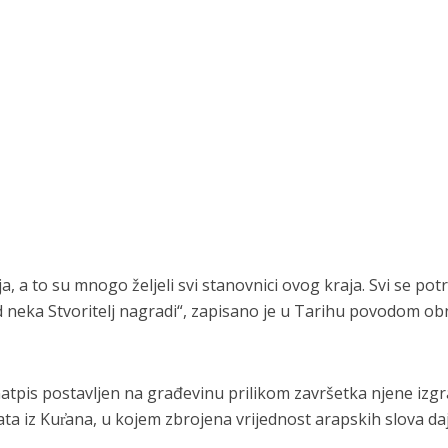
 a to su mnogo željeli svi stanovnici ovog kraja. Svi se pot
ud neka Stvoritelj nagradi“, zapisano je u Tarihu povodom o
 natpis postavljen na građevinu prilikom završetka njene izg
tata iz Kur̕ana, u kojem zbrojena vrijednost arapskih slova da