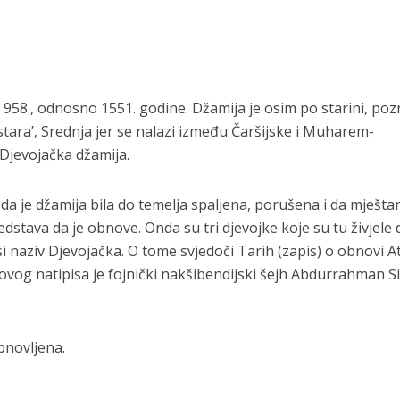
ke 958., odnosno 1551. godine. Džamija je osim po starini, poz
‘stara’, Srednja jer se nalazi između Čaršijske i Muharem-
– Djevojačka džamija.
da je džamija bila do temelja spaljena, porušena i da mještan
redstava da je obnove. Onda su tri djevojke koje su tu živjele 
si naziv Djevojačka. O tome svjedoči Tarih (zapis) o obnovi At
 ovog natipisa je fojnički nakšibendijski šejh Abdurrahman Si
bnovljena.