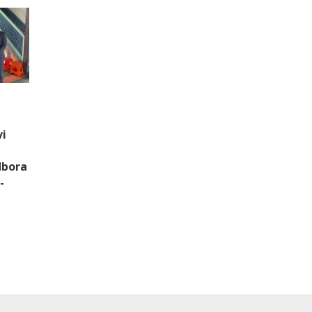
vi
dbora
-