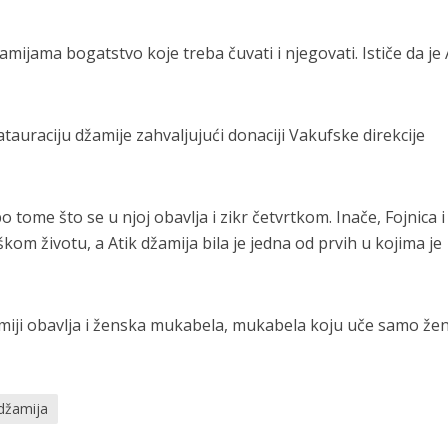
žamijama bogatstvo koje treba čuvati i njegovati. Ističe da je 
auraciju džamije zahvaljujući donaciji Vakufske direkcije
po tome što se u njoj obavlja i zikr četvrtkom. Inače, Fojnica i
kom životu, a Atik džamija bila je jedna od prvih u kojima je
miji obavlja i ženska mukabela, mukabela koju uče samo žen
 džamija