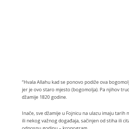
“Hvala Allahu kad se ponovo podiže ova bogomolja,
jer je ovo staro mjesto (bogomolja). Pa njihov tr
džamije 1820 godine.
Inače, sve džamije u Fojnicu na ulazu imaju tarih
ili nekog važnog događaja, sačinjen od stiha ili ci
odnosnu godinu – kronogram.