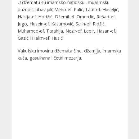
U džematu su imamsko-hatibsku i mualimsku
dužnost obavljali: Meho-ef. Palić, Latif-ef. Haseljić,
Hakija-ef. Hodžić, Džemil-ef. Omerdić, Rešad-ef.
Jugo, Husein-ef. Kasumović, Salih-ef. Ridžić,
Muhamed-ef. Tarahija, Nezir-ef. Lepir, Hasan-ef.
Gazić i Halim-ef. Husić.
Vakufsku imovinu džemata čine, džamija, imamska
kuća, gasulhana i četiri mezarja.