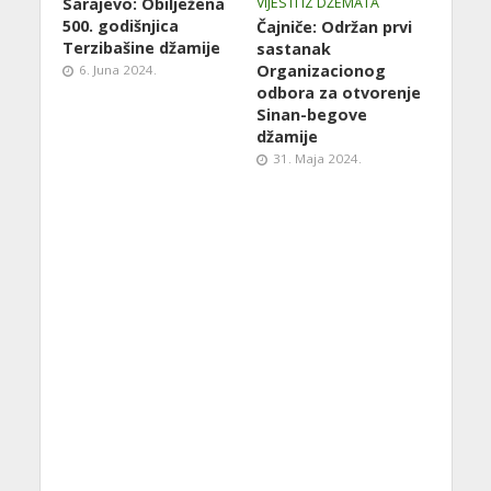
Sarajevo: Obilježena
VIJESTI IZ DŽEMATA
500. godišnjica
Čajniče: Održan prvi
Terzibašine džamije
sastanak
Organizacionog
6. Juna 2024.
odbora za otvorenje
Sinan-begove
džamije
31. Maja 2024.