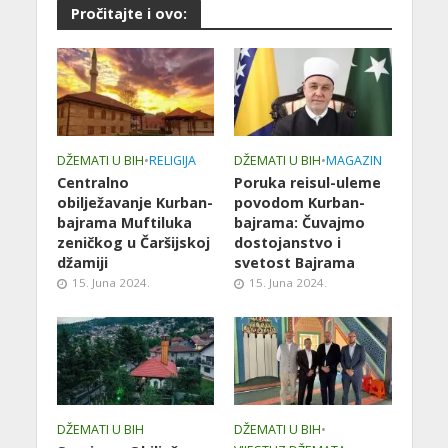
Pročitajte i ovo:
DŽEMATI U BIH
•
RELIGIJA
DŽEMATI U BIH
•
MAGAZIN
Centralno
Poruka reisul-uleme
obilježavanje Kurban-
povodom Kurban-
bajrama Muftiluka
bajrama: Čuvajmo
zeničkog u Čaršijskoj
dostojanstvo i
džamiji
svetost Bajrama
15. Juna 2024.
15. Juna 2024.
DŽEMATI U BIH
DŽEMATI U BIH
•