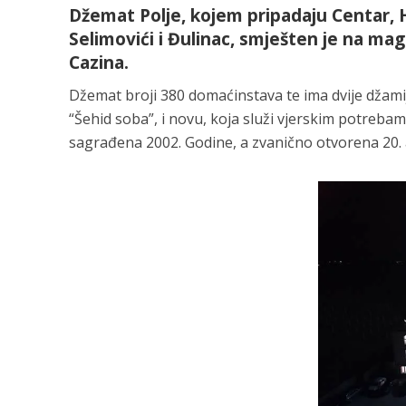
Džemat Polje, kojem pripadaju Centar, Had
Selimovići i Đulinac, smješten je na mag
Cazina.
Džemat broji 380 domaćinstava te ima dvije džamij
“Šehid soba”, i novu, koja služi vjerskim potreba
sagrađena 2002. Godine, a zvanično otvorena 20. 