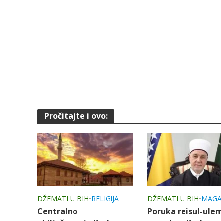
Pročitajte i ovo:
DŽEMATI U BIH
•
RELIGIJA
DŽEMATI U BIH
•
MAGA
Centralno
Poruka reisul-ule