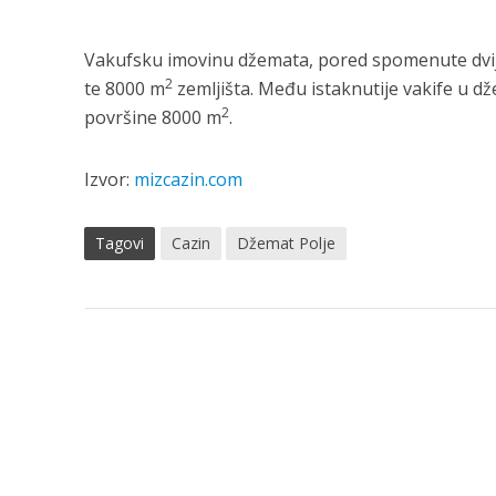
Vakufsku imovinu džemata, pored spomenute dvije
2
te 8000 m
zemljišta. Među istaknutije vakife u dže
2
površine 8000 m
.
Izvor:
mizcazin.com
Tagovi
Cazin
Džemat Polje