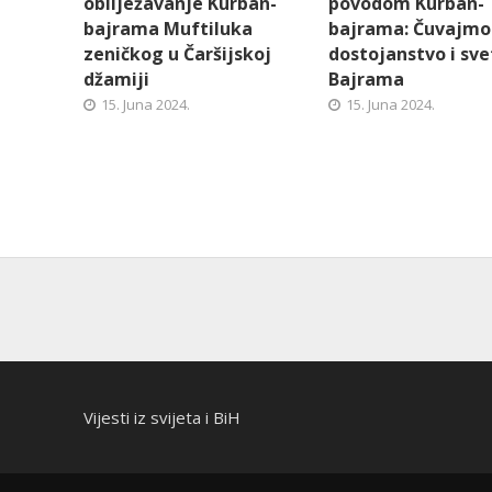
obilježavanje Kurban-
povodom Kurban-
bajrama Muftiluka
bajrama: Čuvajmo
zeničkog u Čaršijskoj
dostojanstvo i sve
džamiji
Bajrama
15. Juna 2024.
15. Juna 2024.
Vijesti iz svijeta i BiH