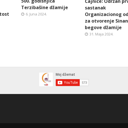
500. godišnjica
Čajniče: Održan pr
Terzibašine džamije
sastanak
tost
Organizacionog o
6. Juna 2024.
za otvorenje Sinan
begove džamije
31. Maja 2024.