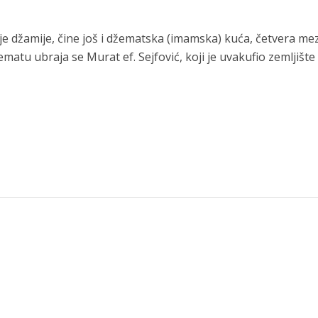
 džamije, čine još i džematska (imamska) kuća, četvera mez
matu ubraja se Murat ef. Sejfović, koji je uvakufio zemljište