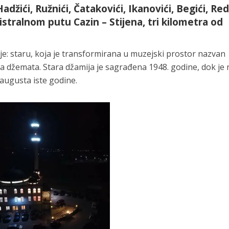
žići, Ružnići, Čatakovići, Ikanovići, Begići, Redž
istralnom putu Cazin – Stijena, tri kilometra od
e: staru, koja je transformirana u muzejski prostor nazvan
ma džemata. Stara džamija je sagrađena 1948. godine, dok je
augusta iste godine.