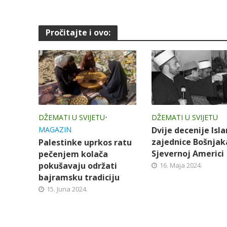
Pročitajte i ovo:
DŽEMATI U SVIJETU
•
DŽEMATI U SVIJETU
MAGAZIN
Dvije decenije Isl
zajednice Bošnjak
Palestinke uprkos ratu
Sjevernoj Americi
pečenjem kolača
pokušavaju održati
16. Maja 2024.
bajramsku tradiciju
15. Juna 2024.