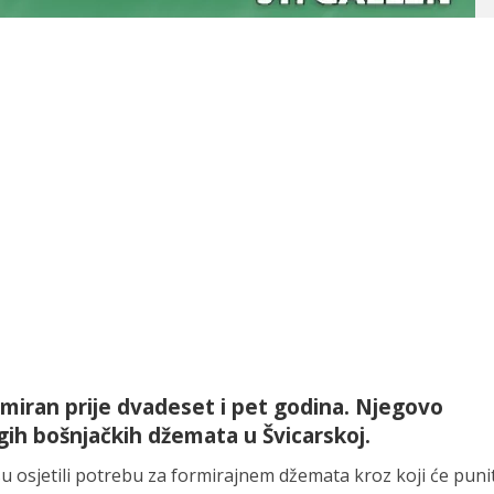
rmiran prije dvadeset i pet godina. Njegovo
gih bošnjačkih džemata u Švicarskoj.
su osjetili potrebu za formirajnem džemata kroz koji će punit