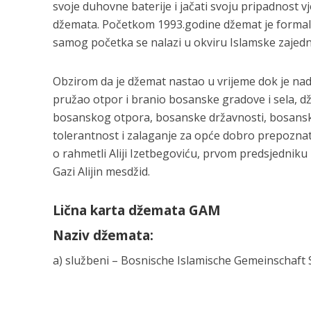
svoje duhovne baterije i jačati svoju pripadnost 
džemata. Početkom 1993.godine džemat je formalno
samog početka se nalazi u okviru Islamske zajedn
Obzirom da je džemat nastao u vrijeme dok je na
pružao otpor i branio bosanske gradove i sela, dž
bosanskog otpora, bosanske državnosti, bosanskog
tolerantnost i zalaganje za opće dobro prepoznati
o rahmetli Aliji Izetbegoviću, prvom predsjednik
Gazi Alijin mesdžid.
Lična karta džemata GAM
Naziv džemata:
a) službeni – Bosnische Islamische Gemeinschaft S