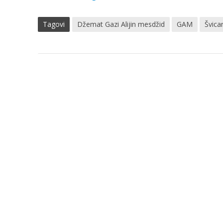
Tagovi
Džemat Gazi Alijin mesdžid
GAM
Švica