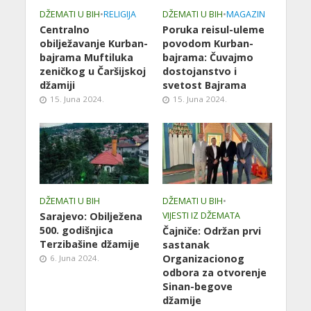
DŽEMATI U BIH
•
RELIGIJA
DŽEMATI U BIH
•
MAGAZIN
Centralno
Poruka reisul-uleme
obilježavanje Kurban-
povodom Kurban-
bajrama Muftiluka
bajrama: Čuvajmo
zeničkog u Čaršijskoj
dostojanstvo i
džamiji
svetost Bajrama
15. Juna 2024.
15. Juna 2024.
DŽEMATI U BIH
DŽEMATI U BIH
•
Sarajevo: Obilježena
VIJESTI IZ DŽEMATA
500. godišnjica
Čajniče: Održan prvi
Terzibašine džamije
sastanak
Organizacionog
6. Juna 2024.
odbora za otvorenje
Sinan-begove
džamije