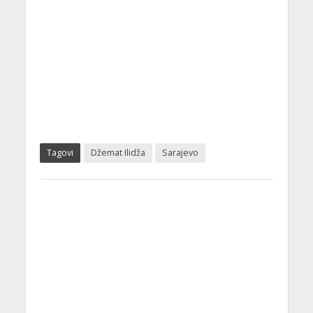
Tagovi
Džemat Ilidža
Sarajevo