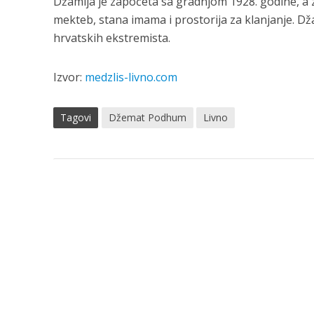
Džamija je započeta sa gradnjom 1928. godine, a z
mekteb, stana imama i prostorija za klanjanje. D
hrvatskih ekstremista.
Izvor:
medzlis-livno.com
Tagovi
Džemat Podhum
Livno