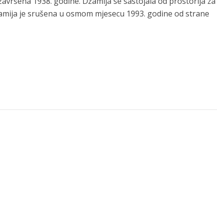
avršena 1938. godine. Džamija se sastojala od prostorija za
žamija je srušena u osmom mjesecu 1993. godine od strane