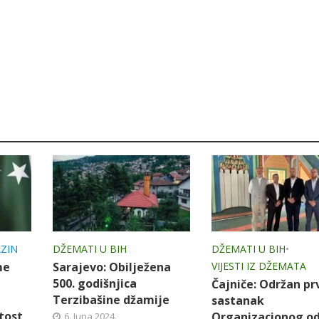
ZIN
DŽEMATI U BIH
DŽEMATI U BIH
•
me
Sarajevo: Obilježena
VIJESTI IZ DŽEMATA
500. godišnjica
Čajniče: Održan pr
Terzibašine džamije
sastanak
tost
Organizacionog o
6. Juna 2024.