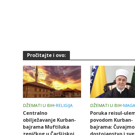
Pročitajte i ovo:
DŽEMATI U BIH
•
RELIGIJA
DŽEMATI U BIH
•
MAGA
Centralno
Poruka reisul-ule
obilježavanje Kurban-
povodom Kurban-
bajrama Muftiluka
bajrama: Čuvajmo
zeničkog u Čaršijskoj
dostojanstvo i sve