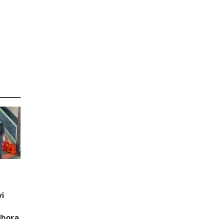
vi
dbora