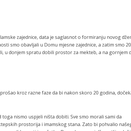
Islamske zajednice, data je saglasnot o formiranju novog dž
nosti smo obavljali u Domu mjesne zajednice, a zatim smo 20
, u donjem spratu dobili prostor za mekteb, a na gornjem d
at prošao kroz razne faze da bi nakon skoro 20 godina, doče
d toga nismo uspjeli ništa dobiti. Sve smo morali sami da
ktepskih prostorija i imamskog stana. Zato bi pohvalio naše