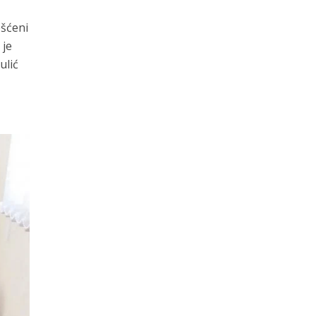
ešćeni
 je
ulić