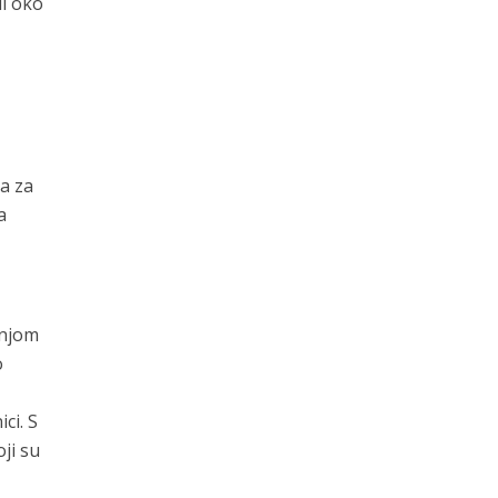
li oko
a za
a
dnjom
o
ci. S
ji su