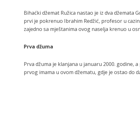
Bihaćki džemat Ružica nastao je iz dva džemata Go
prvi je pokrenuo Ibrahim Redžić, profesor u cazin
zajedno sa mještanima ovog naselja krenuo u os
Prva džuma
Prva džuma je klanjana u januaru 2000. godine, a pr
prvog imama u ovom džematu, gdje je ostao do d