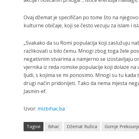
Ovaj džemat je specifičan po tome što na njegovom
kulturne običaje, koji se često vezuju za islam i is
„Svakako da su Romi populacija koji zaslužuju našu 
razlikovati u bilo čemu. Mnogi zbog toga žele pos
negativnim stvarima a namjerno se izostavljaju 
vjernika iz reda romske populacije koji dolaze na vj
ljudi, s kojima se mi ponosimo. Mnogi su tu kada t
drugi način pridonijeti. Tako da nema mjesta nega
Jasmin-ef.
Izvor:
mizbihac.ba
Tagovi
Bihać
Džemat Ružica
Gornje Prekounj