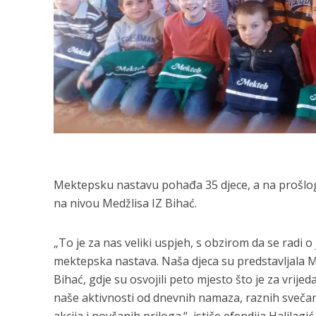
Mektepsku nastavu pohađa 35 djece, a na prošlog
na nivou Medžlisa IZ Bihać.
„To je za nas veliki uspjeh, s obzirom da se rad
mektepska nastava. Naša djeca su predstavljala 
Bihać, gdje su osvojili peto mjesto što je za vrije
naše aktivnosti od dnevnih namaza, raznih svečan
akcija i novčanih priloga.“, ističe efendija Halilagić