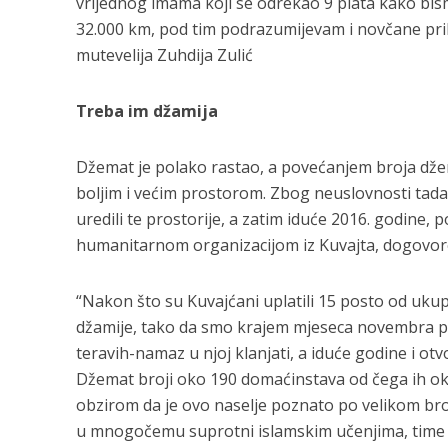
vrijednog imama koji se odrekao 9 plata kako bism
32.000 km, pod tim podrazumijevam i novčane pril
mutevelija Zuhdija Zulić
Treba im džamija
Džemat je polako rastao, a povećanjem broja džemat
boljim i većim prostorom. Zbog neuslovnosti tadašn
uredili te prostorije, a zatim iduće 2016. godine
humanitarnom organizacijom iz Kuvajta, dogovore
“Nakon što su Kuvajćani uplatili 15 posto od uku
džamije, tako da smo krajem mjeseca novembra pr
teravih-namaz u njoj klanjati, a iduće godine i otv
Džemat broji oko 190 domaćinstava od čega ih ok
obzirom da je ovo naselje poznato po velikom broj
u mnogočemu suprotni islamskim učenjima, time j