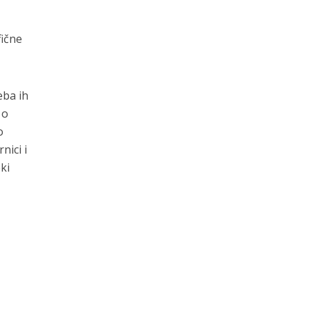
fične
eba ih
 o
o
nici i
ki