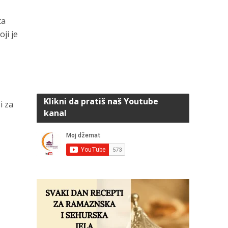
ta
ji je
Klikni da pratiš naš Youtube
i za
kanal