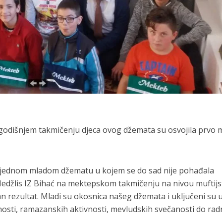
odišnjem takmičenju djeca ovog džemata su osvojila prvo 
i o jednom mladom džematu u kojem se do sad nije pohađala
Medžlis IZ Bihać na mektepskom takmičenju na nivou muftijs
dan rezultat. Mladi su okosnica našeg džemata i uključeni su 
osti, ramazanskih aktivnosti, mevludskih svečanosti do rad