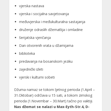
vjerska nastava
vjerska i socijalna savjetovanja
međuvjerska i međukulturalna sastajanja
druženje odraslih džematlija i omladine
šerijatska vjenčanja
Dan otvorenih vrata u džamijama
biblioteka
predavanja na bosanskom jeziku
zajednički izleti
vjerski i kulturni sobeti
Džuma namaz se tokom ljetnog perioda (1.April –
31.Oktobar) održava u 15 sati, a tokom zimskog
perioda (1.Novembar – 30.Mart) tačno po vaktiji.
Nas džemat se nalazi u Max-Eyth-Str.4, D-