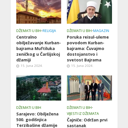
DŽEMATI U BIH
•
RELIGIJA
DŽEMATI U BIH
•
MAGAZIN
Centralno
Poruka reisul-uleme
obilježavanje Kurban-
povodom Kurban-
bajrama Muftiluka
bajrama: Čuvajmo
zeničkog u Čaršijskoj
dostojanstvo i
džamiji
svetost Bajrama
15. Juna 2024.
15. Juna 2024.
DŽEMATI U BIH
DŽEMATI U BIH
•
Sarajevo: Obilježena
VIJESTI IZ DŽEMATA
500. godišnjica
Čajniče: Održan prvi
Terzibašine džamije
sastanak