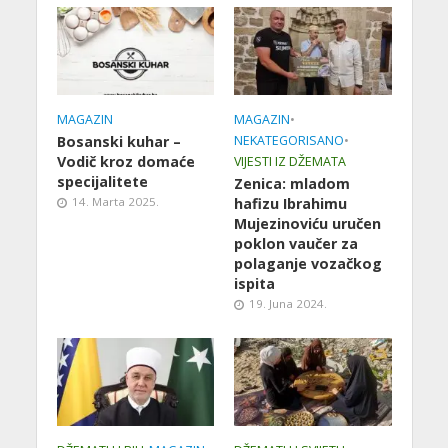
MAGAZIN
MAGAZIN
•
Bosanski kuhar –
NEKATEGORISANO
•
Vodič kroz domaće
VIJESTI IZ DŽEMATA
specijalitete
Zenica: mladom
14. Marta 2025.
hafizu Ibrahimu
Mujezinoviću uručen
poklon vaučer za
polaganje vozačkog
ispita
19. Juna 2024.