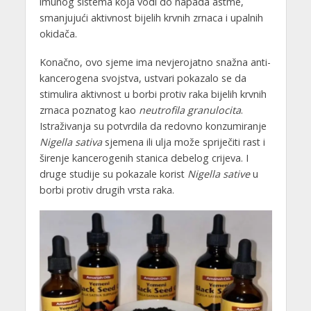
imunog sistema koja vodi do napada astme,
smanjujući aktivnost bijelih krvnih zrnaca i upalnih
okidača.
Konačno, ovo sjeme ima nevjerojatno snažna anti-
kancerogena svojstva, ustvari pokazalo se da
stimulira aktivnost u borbi protiv raka bijelih krvnih
zrnaca poznatog kao
neutrofila granulocita
.
Istraživanja su potvrdila da redovno konzumiranje
Nigella sativa
sjemena ili ulja može spriječiti rast i
širenje kancerogenih stanica debelog crijeva. I
druge studije su pokazale korist
Nigella sative
u
borbi protiv drugih vrsta raka.