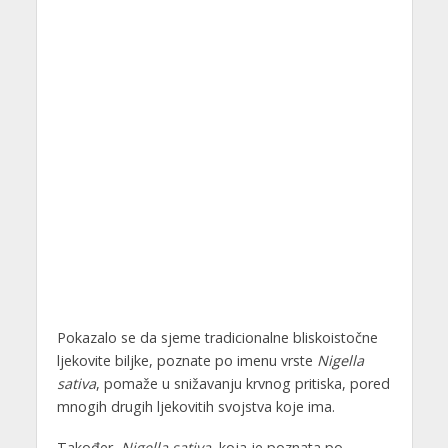
Pokazalo se da sjeme tradicionalne bliskoistočne
ljekovite biljke, poznate po imenu vrste
Nigella
sativa
, pomaže u snižavanju krvnog pritiska, pored
mnogih drugih ljekovitih svojstva koje ima.
Također,
Nigella sativa
, koja je poznata po