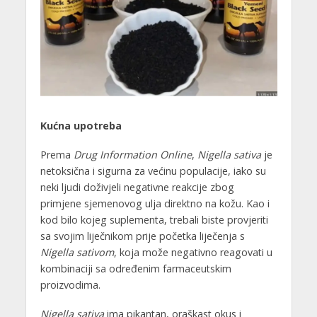
Kućna upotreba
Prema
Drug Information Online
,
Nigella sativa
je
netoksična i sigurna za većinu populacije, iako su
neki ljudi doživjeli negativne reakcije zbog
primjene sjemenovog ulja direktno na kožu. Kao i
kod bilo kojeg suplementa, trebali biste provjeriti
sa svojim liječnikom prije početka liječenja s
Nigella sativom
, koja može negativno reagovati u
kombinaciji sa određenim farmaceutskim
proizvodima.
Nigella sativa
ima pikantan, oraškast okus i