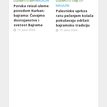
DŽEMATI U BIH
•
MAGAZIN
DŽEMATI U SVIJETU
•
Poruka reisul-uleme
MAGAZIN
povodom Kurban-
Palestinke uprkos
bajrama: Čuvajmo
ratu pečenjem kolača
dostojanstvo i
pokušavaju održati
svetost Bajrama
bajramsku tradiciju
15. Juna 2024.
15. Juna 2024.