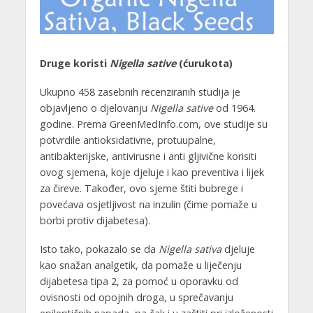
Druge koristi
Nigella sative
(ćurukota)
Ukupno 458 zasebnih recenziranih studija je
objavljeno o djelovanju
Nigella sative
od 1964.
godine. Prema GreenMedInfo.com, ove studije su
potvrdile antioksidativne, protuupalne,
antibakterijske, antivirusne i anti gljivične korisiti
ovog sjemena, koje djeluje i kao preventiva i lijek
za čireve. Također, ovo sjeme štiti bubrege i
povećava osjetljivost na inzulin (čime pomaže u
borbi protiv dijabetesa).
Isto tako, pokazalo se da
Nigella sativa
djeluje
kao snažan analgetik, da pomaže u liječenju
dijabetesa tipa 2, za pomoć u oporavku od
ovisnosti od opojnih droga, u sprečavanju