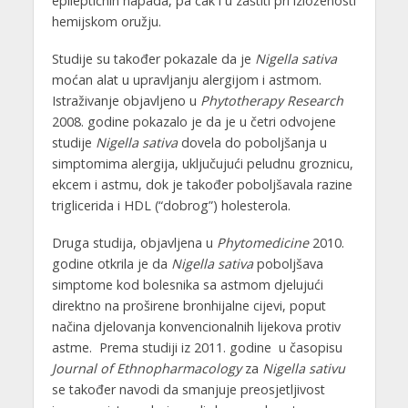
epileptičnih napada, pa čak i u zaštiti pri izloženosti
hemijskom oružju.
Studije su također pokazale da je
Nigella sativa
moćan alat u upravljanju alergijom i astmom.
Istraživanje objavljeno u
Phytotherapy Research
2008. godine pokazalo je da je u četri odvojene
studije
Nigella sativa
dovela do poboljšanja u
simptomima alergija, uključujući peludnu groznicu,
ekcem i astmu, dok je također poboljšavala razine
triglicerida i HDL (“dobrog”) holesterola.
Druga studija, objavljena u
Phytomedicine
2010.
godine otkrila je da
Nigella sativa
poboljšava
simptome kod bolesnika sa astmom djelujući
direktno na proširene bronhijalne cijevi, poput
načina djelovanja konvencionalnih lijekova protiv
astme. Prema studiji iz 2011. godine u časopisu
Journal of Ethnopharmacology
za
Nigella sativu
se također navodi da smanjuje preosjetljivost