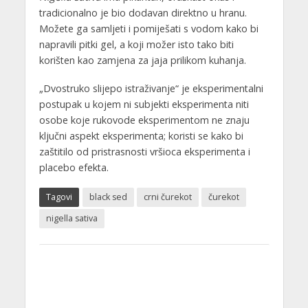
tradicionalno je bio dodavan direktno u hranu.
Možete ga samljeti i pomiješati s vodom kako bi
napravili pitki gel, a koji možer isto tako biti
korišten kao zamjena za jaja prilikom kuhanja.
„Dvostruko slijepo istraživanje“ je eksperimentalni
postupak u kojem ni subjekti eksperimenta niti
osobe koje rukovode eksperimentom ne znaju
ključni aspekt eksperimenta; koristi se kako bi
zaštitilo od pristrasnosti vršioca eksperimenta i
placebo efekta.
Tagovi
black sed
crni čurekot
čurekot
nigella sativa