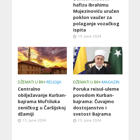
hafizu Ibrahimu
Mujezinoviću uručen
poklon vaučer za
polaganje vozačkog
ispita
19. Juna 2024.
DŽEMATI U BIH
•
RELIGIJA
DŽEMATI U BIH
•
MAGAZIN
Centralno
Poruka reisul-uleme
obilježavanje Kurban-
povodom Kurban-
bajrama Muftiluka
bajrama: Čuvajmo
zeničkog u Čaršijskoj
dostojanstvo i
džamiji
svetost Bajrama
15. Juna 2024.
15. Juna 2024.