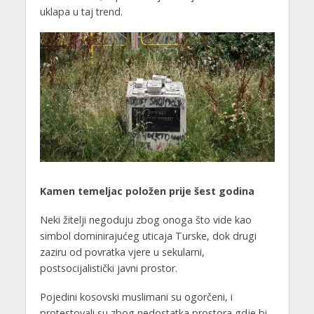
uklapa u taj trend.
Kamen temeljac položen prije šest godina
Neki žitelji negoduju zbog onoga što vide kao
simbol dominirajućeg uticaja Turske, dok drugi
zaziru od povratka vjere u sekularni,
postsocijalistički javni prostor.
Pojedini kosovski muslimani su ogorčeni, i
protestovali su zbog nedostatka prostora gdje bi