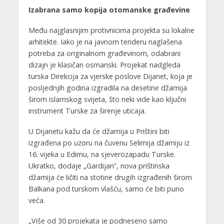
Izabrana samo kopija otomanske građevine
Među najglasnijim protivnicima projekta su lokalne
arhitekte. Iako je na javnom tenderu naglašena
potreba za originalnom građevinom, odabrani
dizajn je klasičan osmanski. Projekat nadgleda
turska Direkcija za vjerske poslove Dijanet, koja je
posljednjih godina izgradila na desetine džamija
širom islamskog svijeta, što neki vide kao ključni
instrument Turske za širenje uticaja.
U Dijanetu kažu da će džamija u Prištini biti
izgrađena po uzoru na čuvenu Selimija džamiju iz
16. vijeka u Edirnu, na sjeverozapadu Turske.
Ukratko, dodaje „Gardijan”, nova prištinska
džamija će ličiti na stotine drugih izgrađenih širom
Balkana pod turskom vlašću, samo će biti puno
veća.
„Više od 30 projekata je podneseno samo