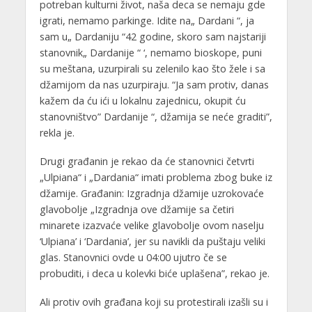
potreban kulturni život, naša deca se nemaju gde
igrati, nemamo parkinge. Idite na„ Dardani “, ja
sam u„ Dardaniju “42 godine, skoro sam najstariji
stanovnik„ Dardanije “ ‘, nemamo bioskope, puni
su meštana, uzurpirali su zelenilo kao što žele i sa
džamijom da nas uzurpiraju. “Ja sam protiv, danas
kažem da ću ići u lokalnu zajednicu, okupit ću
stanovništvo” Dardanije “, džamija se neće graditi”,
rekla je.
Drugi građanin je rekao da će stanovnici četvrti
„Ulpiana“ i „Dardania“ imati problema zbog buke iz
džamije. Građanin: Izgradnja džamije uzrokovaće
glavobolje „Izgradnja ove džamije sa četiri
minarete izazvaće velike glavobolje ovom naselju
‘Ulpiana’ i ‘Dardania’, jer su navikli da puštaju veliki
glas. Stanovnici ovde u 04:00 ujutro če se
probuditi, i deca u kolevki biće uplašena”, rekao je.
Ali protiv ovih građana koji su protestirali izašli su i