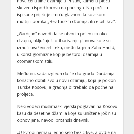
nove centralne džamije u Prištini, kamenu ploču
skrivenu ispod korova na parkingu. Na ploči su
ispisane prijetnje smrću glavnom kosovskom
muftiji i poruka „Bez turskih džamija, ili će biti krvi”.
„Gardijan” navodi da se otvorila polemika oko
dizajna, uključujući odbacivanje planova koje su
izradili uvaženi arhitekti, među kojima Zaha Hadid,
u korist glomazne kopije bezbroj džamija u
otomanskom stilu.
Međutim, sada izgleda da će dio grada Dardanija
konačno dobiti svoju novu džamiju, koja je poklon
Turske Kosovu, a gradnja bi trebalo da počne na
proljeće.
Neki vodeći muslimaski vjerski poglavari na Kosovu
kažu da desetine džamija koje su uništene još nisu
obnovljene, navodi britanski dnevnik.
„U Evropi nemaju jedno selo bez crkve, a ovdje na