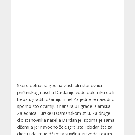
Skoro petnaest godina vlasti ali i stanovnici
prištinskog naselja Dardanije vode polemiku da li
treba izgraditi džamiju ili ne! Za jedne je navodno
sporno što džamiju finansiraju i grade Islamska
Zajednica Turske u Osmanskom stilu. Za druge,
dio stanovnika naselja Dardanije, sporna je sama
džamija jer navodno žele igrališta i obdaništa za
djecu i da im je džamija suvišna. Navode i da im