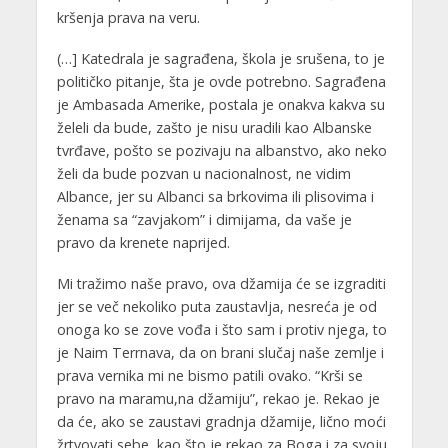
kršenja prava na veru.
(…] Katedrala je sagrađena, škola je srušena, to je
političko pitanje, šta je ovde potrebno. Sagrađena
je Ambasada Amerike, postala je onakva kakva su
želeli da bude, zašto je nisu uradili kao Albanske
tvrđave, pošto se pozivaju na albanstvo, ako neko
želi da bude pozvan u nacionalnost, ne vidim
Albance, jer su Albanci sa brkovima ili plisovima i
ženama sa “zavjakom” i dimijama, da vaše je
pravo da krenete naprijed.
Mi tražimo naše pravo, ova džamija će se izgraditi
jer se več nekoliko puta zaustavlja, nesreća je od
onoga ko se zove vođa i što sam i protiv njega, to
je Naim Terrnava, da on brani slučaj naše zemlje i
prava vernika mi ne bismo patili ovako. “Krši se
pravo na maramu,na džamiju”, rekao je. Rekao je
da će, ako se zaustavi gradnja džamije, lično moći
žrtvovati sebe, kao što je rekao za Boga i za svoju