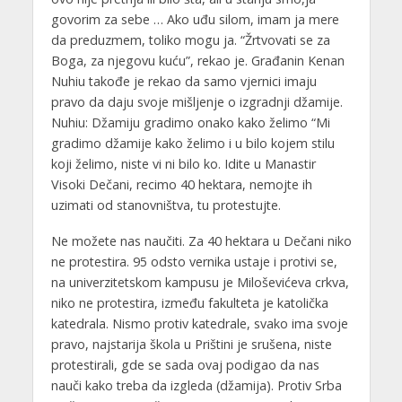
govorim za sebe … Ako uđu silom, imam ja mere
da preduzmem, toliko mogu ja. “Žrtvovati se za
Boga, za njegovu kuću”, rekao je. Građanin Kenan
Nuhiu takođe je rekao da samo vjernici imaju
pravo da daju svoje mišljenje o izgradnji džamije.
Nuhiu: Džamiju gradimo onako kako želimo “Mi
gradimo džamije kako želimo i u bilo kojem stilu
koji želimo, niste vi ni bilo ko. Idite u Manastir
Visoki Dečani, recimo 40 hektara, nemojte ih
uzimati od stanovništva, tu protestujte.
Ne možete nas naučiti. Za 40 hektara u Dečani niko
ne protestira. 95 odsto vernika ustaje i protivi se,
na univerzitetskom kampusu je Miloševićeva crkva,
niko ne protestira, između fakulteta je katolička
katedrala. Nismo protiv katedrale, svako ima svoje
pravo, najstarija škola u Prištini je srušena, niste
protestirali, gde se sada ovaj podigao da nas
nauči kako treba da izgleda (džamija). Protiv Srba