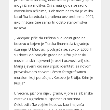
mogli ići na molitvu. Oni smatraju da se radi o
dvostrukim aršinima, s obzirom na to da je velika
katolička katedrala izgrađena bez problema 2007,
iako hrišćani čine samo tri odsto stanovništva
Kosova.
„Gardijan” piše da Priština nije jedini grad na
Kosovu u kojem je Turska finansirala izgradnju
džamija. U Mitrovici, podsjeća se, sukobi 2000-ih
su doveli do podjele grada na južni (albanski i
muslimanski) i sjeverni (srpski i pravoslavni) dio.
Manji sjeverni dio ima srpski identitet, sa novom
pravoslavnom crkvom i često fotografisanim
muralom koji poručuje: „Kosovo je Srbija, Krim je
Rusija”.
U većem, južnom dijelu grada, vijore se albanske
zastave i izgrađeni su spomenici borcima
Oslobodilačke vojske Kosova, kao i najveća