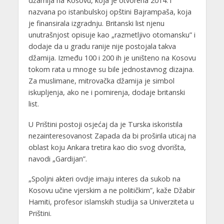
džamija na Kosovu, koja je otvorena 2014. i
nazvana po istanbulskoj opštini Bajrampaša, koja
je finansirala izgradnju. Britanski list njenu
unutrašnjost opisuje kao „razmetljivo otomansku” i
dodaje da u gradu ranije nije postojala takva
džamija. Između 100 i 200 ih je uništeno na Kosovu
tokom rata u mnoge su bile jednostavnog dizajna.
Za muslimane, mitrovačka džamija je simbol
iskupljenja, ako ne i pomirenja, dodaje britanski
list.
U Prištini postoji osjećaj da je Turska iskoristila
nezainteresovanost Zapada da bi proširila uticaj na
oblast koju Ankara tretira kao dio svog dvorišta,
navodi „Gardijan”.
„Spoljni akteri ovdje imaju interes da sukob na
Kosovu učine vjerskim a ne političkim”, kaže Džabir
Hamiti, profesor islamskih studija sa Univerziteta u
Prištini.