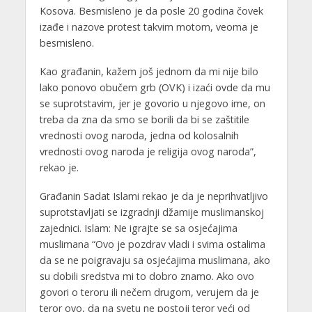
Kosova. Besmisleno je da posle 20 godina čovek
izađe i nazove protest takvim motom, veoma je
besmisleno.
Kao građanin, kažem još jednom da mi nije bilo
lako ponovo obučem grb (OVK) i izaći ovde da mu
se suprotstavim, jer je govorio u njegovo ime, on
treba da zna da smo se borili da bi se zaštitile
vrednosti ovog naroda, jedna od kolosalnih
vrednosti ovog naroda je religija ovog naroda”,
rekao je.
Građanin Sadat Islami rekao je da je neprihvatljivo
suprotstavljati se izgradnji džamije muslimanskoj
zajednici. Islam: Ne igrajte se sa osjećajima
muslimana “Ovo je pozdrav vladi i svima ostalima
da se ne poigravaju sa osjećajima muslimana, ako
su dobili sredstva mi to dobro znamo. Ako ovo
govori o teroru ili nečem drugom, verujem da je
teror ovo, da na svetu ne postoji teror veći od