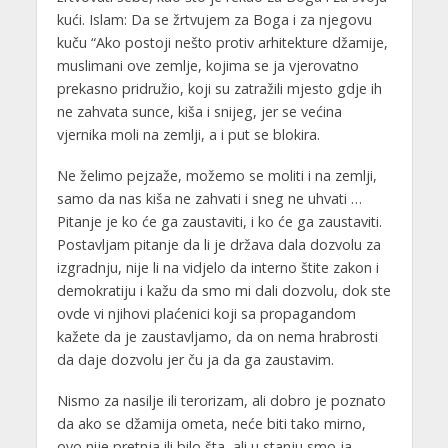
kući. Islam: Da se žrtvujem za Boga i za njegovu
kuču “Ako postoji nešto protiv arhitekture džamije,
muslimani ove zemlje, kojima se ja vjerovatno
prekasno pridružio, koji su zatražili mjesto gdje ih
ne zahvata sunce, kiša i snijeg, jer se većina
vjernika moli na zemlji, a i put se blokira.
Ne želimo pejzaže, možemo se moliti i na zemlji,
samo da nas kiša ne zahvati i sneg ne uhvati …
Pitanje je ko će ga zaustaviti, i ko će ga zaustaviti.
Postavljam pitanje da li je država dala dozvolu za
izgradnju, nije li na vidjelo da interno štite zakon i
demokratiju i kažu da smo mi dali dozvolu, dok ste
ovde vi njihovi plaćenici koji sa propagandom
kažete da je zaustavljamo, da on nema hrabrosti
da daje dozvolu jer ču ja da ga zaustavim.
Nismo za nasilje ili terorizam, ali dobro je poznato
da ako se džamija ometa, neće biti tako mirno,
ovo nije pretnja ili bilo šta, ali u stanju smo,ja