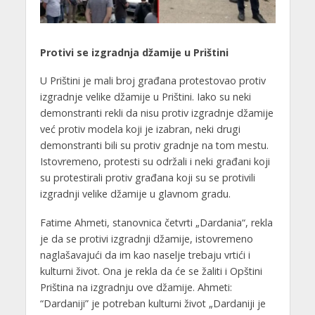
Protivi se izgradnja džamije u Prištini
U Prištini je mali broj građana protestovao protiv
izgradnje velike džamije u Prištini. Iako su neki
demonstranti rekli da nisu protiv izgradnje džamije
već protiv modela koji je izabran, neki drugi
demonstranti bili su protiv gradnje na tom mestu.
Istovremeno, protesti su održali i neki građani koji
su protestirali protiv građana koji su se protivili
izgradnji velike džamije u glavnom gradu.
Fatime Ahmeti, stanovnica četvrti „Dardania“, rekla
je da se protivi izgradnji džamije, istovremeno
naglašavajući da im kao naselje trebaju vrtići i
kulturni život. Ona je rekla da će se žaliti i Opštini
Priština na izgradnju ove džamije. Ahmeti:
“Dardaniji” je potreban kulturni život „Dardaniji je