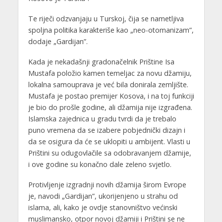
Te riječi odzvanjaju u Turskoj, čija se nametljiva
spoljna politika karakteriše kao „neo-otomanizam”,
dodaje „Gardijan”.
Kada je nekadašnji gradonačelnik Prištine Isa
Mustafa položio kamen temeljac za novu džamiju,
lokalna samouprava je već bila donirala zemljište.
Mustafa je postao premijer Kosova, i na toj funkciji
je bio do prošle godine, ali džamija nije izgrađena.
Islamska zajednica u gradu tvrdi da je trebalo
puno vremena da se izabere pobjednički dizajn i
da se osigura da će se uklopiti u ambijent. Vlasti u
Prištini su odugovlačile sa odobravanjem džamije,
i ove godine su konačno dale zeleno svjetlo.
Protivljenje izgradnji novih džamija širom Evrope
je, navodi „Gardijan”, ukorijenjeno u strahu od
islama, ali, kako je ovdje stanovništvo većinski
muslimansko, otpor novoj džamiji i Prištini se ne