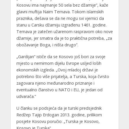
Kosovu ima najmanje 50 sela bez džamije”, kaže
glavni muftija Naim Ternava. Tokom islamskih
praznika, dešava se da ne mogu svi vjernici da
stanu u Carsku džamiju izgrađenu 1461. godine.
Ternava je zatečen užarenom raspravom oko nove
džamije, jer smatra da je to praktična potreba, „za
obožavanje Boga, i ništa drugo”.
„Gardijan” ističe da se Kosovo još bori za svoje
mjesto u nemirnom dijelu Evrope usljed loših
ekonomskih izgleda. „Ovoj mladoj državi je
potrebno što više prijatelja, a Turska, koja čvrsto
zagovara njeno međunarodno priznanje i
eventualno članstvo u NATO i EU, je jedan od
udvarača.”
U članku se podsjeća da je turski predsjednik
Redžep Tajip Erdogan 2013. godine, prilikom
posjete Kosovu poručio: „Turska je Kosovo,
Kosovo je Turska”.