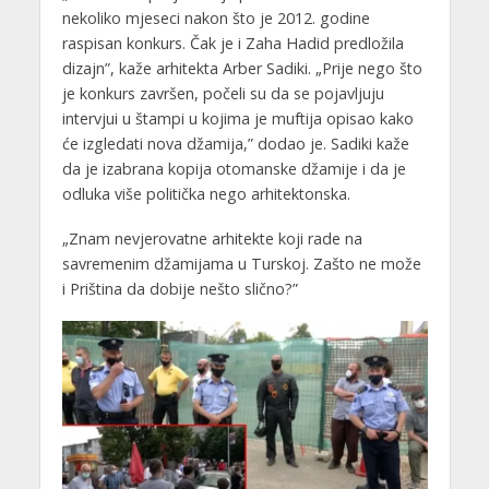
nekoliko mjeseci nakon što je 2012. godine
raspisan konkurs. Čak je i Zaha Hadid predložila
dizajn”, kaže arhitekta Arber Sadiki. „Prije nego što
je konkurs završen, počeli su da se pojavljuju
intervjui u štampi u kojima je muftija opisao kako
će izgledati nova džamija,” dodao je. Sadiki kaže
da je izabrana kopija otomanske džamije i da je
odluka više politička nego arhitektonska.
„Znam nevjerovatne arhitekte koji rade na
savremenim džamijama u Turskoj. Zašto ne može
i Priština da dobije nešto slično?”