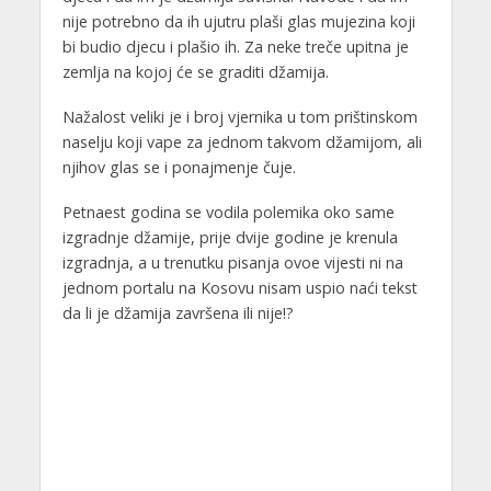
nije potrebno da ih ujutru plaši glas mujezina koji
bi budio djecu i plašio ih. Za neke treče upitna je
zemlja na kojoj će se graditi džamija.
Nažalost veliki je i broj vjernika u tom prištinskom
naselju koji vape za jednom takvom džamijom, ali
njihov glas se i ponajmenje čuje.
Petnaest godina se vodila polemika oko same
izgradnje džamije, prije dvije godine je krenula
izgradnja, a u trenutku pisanja ovoe vijesti ni na
jednom portalu na Kosovu nisam uspio naći tekst
da li je džamija završena ili nije!?