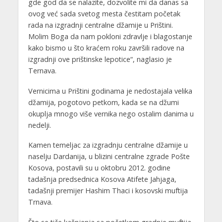
gde god da se nalazite, dozvolite mi da danas sa
ovog već sada svetog mesta čestitam početak
rada na izgradnji centralne džamije u Prištini.
Molim Boga da nam pokloni zdravlje i blagostanje
kako bismo u što kraćem roku završili radove na
izgradnji ove prištinske lepotice“, naglasio je
Ternava.
Vernicima u Prištini godinama je nedostajala velika
džamija, pogotovo petkom, kada se na džumi
okuplja mnogo više vernika nego ostalim danima u
nedelji.
Kamen temeljac za izgradnju centralne džamije u
naselju Dardanija, u blizini centralne zgrade Pošte
Kosova, postavili su u oktobru 2012. godine
tadašnja predsednica Kosova Atifete Jahjaga,
tadašnji premijer Hashim Thaci i kosovski muftija
Trnava.