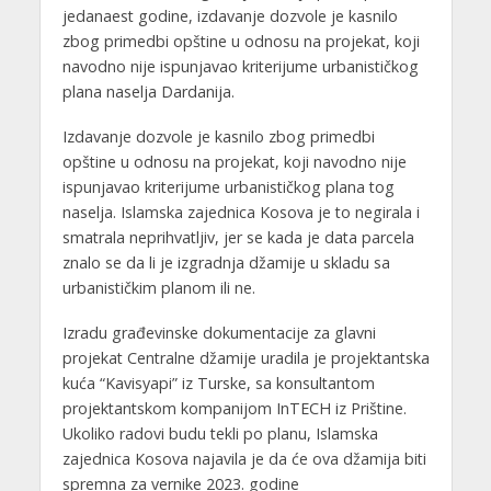
jedanaest godine, izdavanje dozvole je kasnilo
zbog primedbi opštine u odnosu na projekat, koji
navodno nije ispunjavao kriterijume urbanističkog
plana naselja Dardanija.
Izdavanje dozvole je kasnilo zbog primedbi
opštine u odnosu na projekat, koji navodno nije
ispunjavao kriterijume urbanističkog plana tog
naselja. Islamska zajednica Kosova je to negirala i
smatrala neprihvatljiv, jer se kada je data parcela
znalo se da li je izgradnja džamije u skladu sa
urbanističkim planom ili ne.
Izradu građevinske dokumentacije za glavni
projekat Centralne džamije uradila je projektantska
kuća “Kavisyapi” iz Turske, sa konsultantom
projektantskom kompanijom InTECH iz Prištine.
Ukoliko radovi budu tekli po planu, Islamska
zajednica Kosova najavila je da će ova džamija biti
spremna za vernike 2023. godine