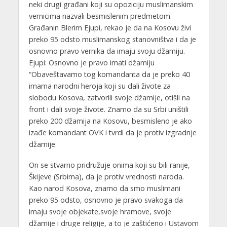
neki drugi građani koji su opoziciju muslimanskim
vernicima nazvali besmislenim predmetom.
Građanin Blerim Ejupi, rekao je da na Kosovu živi
preko 95 odsto muslimanskog stanovništva i da je
osnovno pravo vernika da imaju svoju džamiju.
Ejupi: Osnovno je pravo imati džamiju
“Obaveštavamo tog komandanta da je preko 40
imama narodni heroja koji su dali živote za
slobodu Kosova, zatvorili svoje džamije, otišli ​​na
front i dali svoje živote. Znamo da su Srbi uništili
preko 200 džamija na Kosovu, besmisleno je ako
izađe komandant OVK i tvrdi da je protiv izgradnje
džamije.
On se stvarno pridružuje onima koji su bili ranije,
Škijeve (Srbima), da je protiv vrednosti naroda.
Kao narod Kosova, znamo da smo muslimani
preko 95 odsto, osnovno je pravo svakoga da
imaju svoje objekate,svoje hramove, svoje
džamije i druge religije, a to je zaštićeno i Ustavom