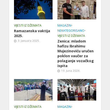
VIJESTI IZ DŽEMATA
MAGAZIN
•
Ramazanska vaktija
NEKATEGORISANO
•
2025.
VIJESTI IZ DŽEMATA
3. Januara 2025.
Zenica: mladom
hafizu Ibrahimu
Mujezinoviću uručen
poklon vaučer za
polaganje vozačkog
ispita
19. Juna 2024.
VIJESTI IZ DŽEMATA
MAGAZIN
•