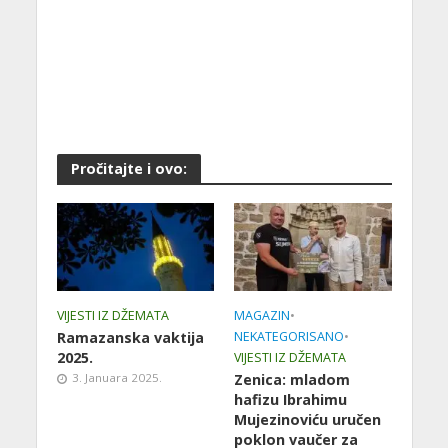
Pročitajte i ovo:
VIJESTI IZ DŽEMATA
MAGAZIN
•
Ramazanska vaktija
NEKATEGORISANO
•
2025.
VIJESTI IZ DŽEMATA
3. Januara 2025.
Zenica: mladom
hafizu Ibrahimu
Mujezinoviću uručen
poklon vaučer za