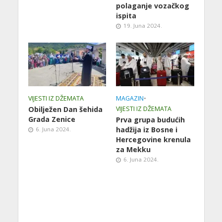
polaganje vozačkog
ispita
19. Juna 2024.
VIJESTI IZ DŽEMATA
MAGAZIN
•
Obilježen Dan šehida
VIJESTI IZ DŽEMATA
Grada Zenice
Prva grupa budućih
hadžija iz Bosne i
6. Juna 2024.
Hercegovine krenula
za Mekku
6. Juna 2024.