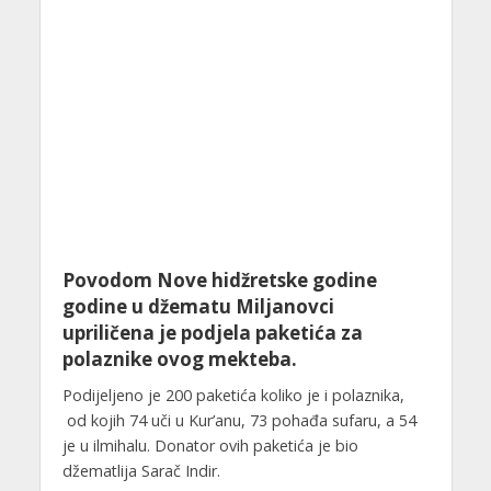
Povodom Nove hidžretske godine
godine u džematu Miljanovci
upriličena je podjela paketića za
polaznike ovog mekteba.
Podijeljeno je 200 paketića koliko je i polaznika,
od kojih 74 uči u Kur’anu, 73 pohađa sufaru, a 54
je u ilmihalu. Donator ovih paketića je bio
džematlija Sarač Indir.