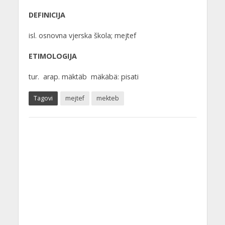
DEFINICIJA
isl. osnovna vjerska škola; mejtef
ETIMOLOGIJA
tur. arap. mäktäb mäkäbä: pisati
Tagovi
mejtef
mekteb