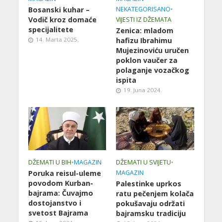
Bosanski kuhar –
NEKATEGORISANO
•
Vodič kroz domaće
VIJESTI IZ DŽEMATA
specijalitete
Zenica: mladom
14. Marta 2025.
hafizu Ibrahimu
Mujezinoviću uručen
poklon vaučer za
polaganje vozačkog
ispita
19. Juna 2024.
DŽEMATI U BIH
•
MAGAZIN
DŽEMATI U SVIJETU
•
Poruka reisul-uleme
MAGAZIN
povodom Kurban-
Palestinke uprkos
bajrama: Čuvajmo
ratu pečenjem kolača
dostojanstvo i
pokušavaju održati
svetost Bajrama
bajramsku tradiciju