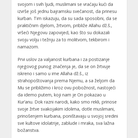
svojom i svih ljudi, muslimani se vraćaju kući da
izvrše još jednu bajramsku svečanost, da prinesu
kurban. Tim iskazuju, da su sada sposobni, da se
praktičnim djelom, žrtvom, približe Allahu dž.š.,
vršeći Njegovu zapovijed, kao što su dokazali
svoju volju i težnju za to molitvom, tekbirom i
namazom.
Prvi uslov za valjanost kurbana i za postizanje
njegovog punog značenja je, da se on žrtvuje
iskreno i samo u ime Allaha dž.š., iz
strahopoštovanja prema Njemu, a sa željom da
Mu se približimo i kroz ovu pobožnost, nastojeći
da idemo putem, koji nam je On pokazao u
Kur’anu. Dok razni narodi, kako smo rekli, prinose
svoje žrtve svakojakim idolima, dotle muslimani,
prinošenjem kurbana, poništavaju u svojoj sredini
sve kultove idolatrije, zablude i mraka, sva lažna
božanstva.