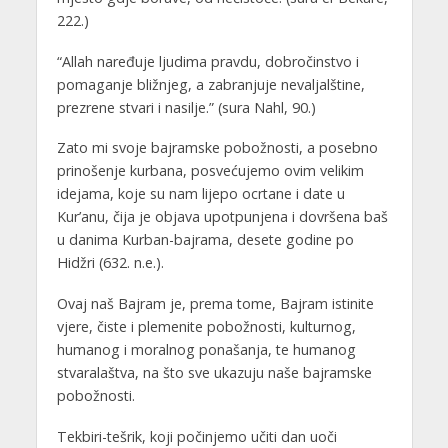
222.)
“Allah naređuje ljudima pravdu, dobročinstvo i
pomaganje bližnjeg, a zabranjuje nevaljalštine,
prezrene stvari i nasilje.” (sura Nahl, 90.)
Zato mi svoje bajramske pobožnosti, a posebno
prinošenje kurbana, posvećujemo ovim velikim
idejama, koje su nam lijepo ocrtane i date u
Kur’anu, čija je objava upotpunjena i dovršena baš
u danima Kurban-bajrama, desete godine po
Hidžri (632. n.e.).
Ovaj naš Bajram je, prema tome, Bajram istinite
vjere, čiste i plemenite pobožnosti, kulturnog,
humanog i moralnog ponašanja, te humanog
stvaralaštva, na što sve ukazuju naše bajramske
pobožnosti.
Tekbiri-tešrik, koji počinjemo učiti dan uoči