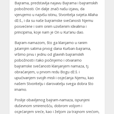
Bajrama, predstavlja najavu Bajrama i bajramskih
pobožnosti. On dalje znači našu izjavu, da
vjerujemo u najvišu istinu, Stvoritelja svijeta Allaha
dž.š., i da su naše bajramske svečanosti Njemu
posvećene i svim onim uzvišenim idealima i
principima, koje nam je On u Kur’anu dao.
Bajram-namazom, što ga klanjamo u ranim
jutarnjim satima prvog dana Kurban-bajrama,
vršimo prvu i jednu od glavnih bajramskih
pobožnosti i tako počinjemo i otvaramo
bajramske svečanosti klanjanjem namaza, tj.
obraćanjem, u prvom redu Bogu dž.š. i
upućivanjem svojih misli i osjećanja Njemu, kao
našem Stvoritelju i darovatelju svega dobra što
imamo.
Poslije obavljenog bajram-namaza, ispunjeni
duševnom smirenošću, dobrom voljom i
osjećanjem sreće, kao i željom za trajnom srećom,