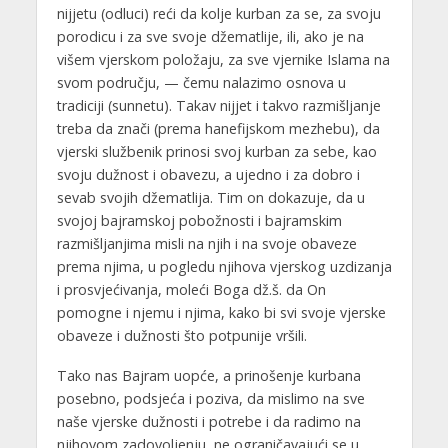
nijjetu (odluci) reći da kolje kurban za se, za svoju
porodicu i za sve svoje džematlije, ili, ako je na
višem vjerskom položaju, za sve vjernike Islama na
svom području, — čemu nalazimo osnova u
tradiciji (sunnetu). Takav nijjet i takvo razmišljanje
treba da znači (prema hanefijskom mezhebu), da
vjerski službenik prinosi svoj kurban za sebe, kao
svoju dužnost i obavezu, a ujedno i za dobro i
sevab svojih džematlija. Tim on dokazuje, da u
svojoj bajramskoj pobožnosti i bajramskim
razmišljanjima misli na njih i na svoje obaveze
prema njima, u pogledu njihova vjerskog uzdizanja
i prosvjećivanja, moleći Boga dž.š. da On
pomogne i njemu i njima, kako bi svi svoje vjerske
obaveze i dužnosti što potpunije vršili.
Tako nas Bajram uopće, a prinošenje kurbana
posebno, podsjeća i poziva, da mislimo na sve
naše vjerske dužnosti i potrebe i da radimo na
njihovom zadovoljenju, ne ograničavajući se u