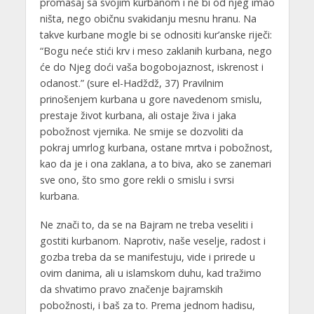
promašaj sa svojim kurbanom i ne bi od njeg imao
ništa, nego običnu svakidanju mesnu hranu. Na
takve kurbane mogle bi se odnositi kur’anske riječi:
“Bogu neće stići krv i meso zaklanih kurbana, nego
će do Njeg doći vaša bogobojaznost, iskrenost i
odanost.” (sure el-Hadždž, 37) Pravilnim
prinošenjem kurbana u gore navedenom smislu,
prestaje život kurbana, ali ostaje živa i jaka
pobožnost vjernika. Ne smije se dozvoliti da
pokraj umrlog kurbana, ostane mrtva i pobožnost,
kao da je i ona zaklana, a to biva, ako se zanemari
sve ono, što smo gore rekli o smislu i svrsi
kurbana.
Ne znači to, da se na Bajram ne treba veseliti i
gostiti kurbanom. Naprotiv, naše veselje, radost i
gozba treba da se manifestuju, vide i prirede u
ovim danima, ali u islamskom duhu, kad tražimo
da shvatimo pravo značenje bajramskih
pobožnosti, i baš za to. Prema jednom hadisu,