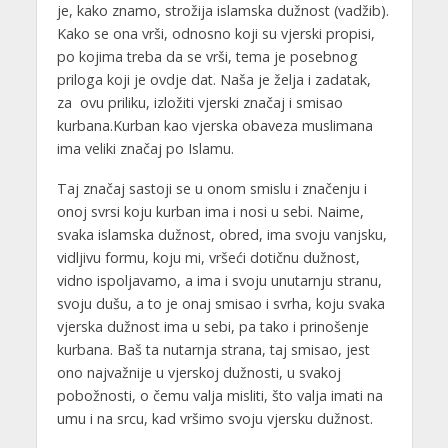
je, kako znamo, strožija islamska dužnost (vadžib).
Kako se ona vrši, odnosno koji su vjerski propisi,
po kojima treba da se vrši, tema je posebnog
priloga koji je ovdje dat. Naša je želja i zadatak,
za ovu priliku, izložiti vjerski značaj i smisao
kurbana.Kurban kao vjerska obaveza muslimana
ima veliki značaj po Islamu.
Taj značaj sastoji se u onom smislu i značenju i
onoj svrsi koju kurban ima i nosi u sebi. Naime,
svaka islamska dužnost, obred, ima svoju vanjsku,
vidljivu formu, koju mi, vršeći dotičnu dužnost,
vidno ispoljavamo, a ima i svoju unutarnju stranu,
svoju dušu, a to je onaj smisao i svrha, koju svaka
vjerska dužnost ima u sebi, pa tako i prinošenje
kurbana. Baš ta nutarnja strana, taj smisao, jest
ono najvažnije u vjerskoj dužnosti, u svakoj
pobožnosti, o čemu valja misliti, što valja imati na
umu i na srcu, kad vršimo svoju vjersku dužnost.