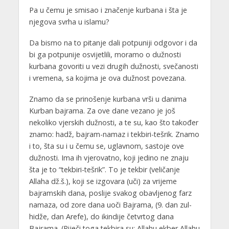
Pa u čemu je smisao i značenje kurbana i šta je
njegova svrha u islamu?
Da bismo na to pitanje dali potpuniji odgovor i da
bi ga potpunije osvijetlili, moramo o dužnosti
kurbana govoriti u vezi drugih dužnosti, svečanosti
i vremena, sa kojima je ova dužnost povezana.
Znamo da se prinošenje kurbana vrši u danima
Kurban bajrama. Za ove dane vezano je još
nekoliko vjerskih dužnosti, a te su, kao što također
znamo: hadž, bajram-namaz i tekbiri-tešrik. Znamo
i to, šta su i u čemu se, uglavnom, sastoje ove
dužnosti. Ima ih vjerovatno, koji jedino ne znaju
šta je to “tekbiri-tešrik”. To je tekbir (veličanje
Allaha dž.š.), koji se izgovara (uči) za vrijeme
bajramskih dana, poslije svakog obavljenog farz
namaza, od zore dana uoči Bajrama, (9. dan zul-
hidže, dan Arefe), do ikindije četvrtog dana
Bajrama. (Riječi toga tekbira su: Allahu ekber Allahu