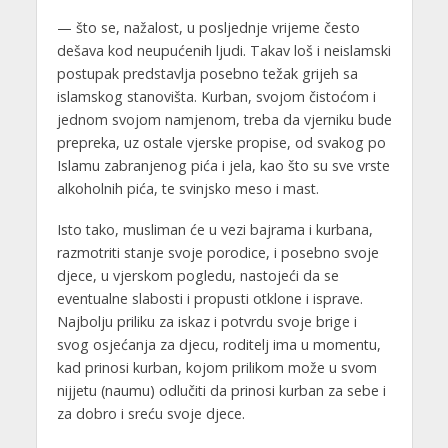
— što se, nažalost, u posljednje vrijeme često
dešava kod neupućenih ljudi. Takav loš i neislamski
postupak predstavlja posebno težak grijeh sa
islamskog stanovišta. Kurban, svojom čistoćom i
jednom svojom namjenom, treba da vjerniku bude
prepreka, uz ostale vjerske propise, od svakog po
Islamu zabranjenog pića i jela, kao što su sve vrste
alkoholnih pića, te svinjsko meso i mast.
Isto tako, musliman će u vezi bajrama i kurbana,
razmotriti stanje svoje porodice, i posebno svoje
djece, u vjerskom pogledu, nastojeći da se
eventualne slabosti i propusti otklone i isprave.
Najbolju priliku za iskaz i potvrdu svoje brige i
svog osjećanja za djecu, roditelj ima u momentu,
kad prinosi kurban, kojom prilikom može u svom
nijjetu (naumu) odlučiti da prinosi kurban za sebe i
za dobro i sreću svoje djece.