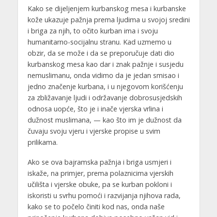
Kako se dijeljenjem kurbanskog mesa i kurbanske
kože ukazuje pažnja prema ljudima u svojoj sredini
i briga za njih, to očito kurban ima i svoju
humanitarno-socijalnu stranu. Kad uzmemo u
obzir, da se može i da se preporučuje dati dio
kurbanskog mesa kao dar i znak pažnje i susjedu
nemuslimanu, onda vidimo da je jedan smisao i
jedno značenje kurbana, i u njegovom korišćenju
za zbližavanje ljudi i održavanje dobrosusjedskih
odnosa uopće, što je i inače vjerska vrlina i
dužnost muslimana, — kao što im je dužnost da
čuvaju svoju vjeru i vjerske propise u svim
prilikama.
Ako se ova bajramska pažnja i briga usmjeri i
iskaže, na primjer, prema polaznicima vjerskih
učilišta i vjerske obuke, pa se kurban pokloni i
iskoristi u svrhu pomoći i razvijanja njihova rada,
kako se to počelo činiti kod nas, onda naše