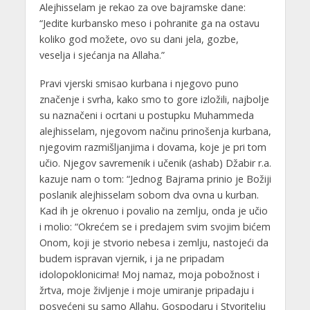
Alejhisselam je rekao za ove bajramske dane:
“Jedite kurbansko meso i pohranite ga na ostavu
koliko god možete, ovo su dani jela, gozbe,
veselja i sjećanja na Allaha.”
Pravi vjerski smisao kurbana i njegovo puno
značenje i svrha, kako smo to gore izložili, najbolje
su naznačeni i ocrtani u postupku Muhammeda
alejhisselam, njegovom načinu prinošenja kurbana,
njegovim razmišljanjima i dovama, koje je pri tom
učio. Njegov savremenik i učenik (ashab) Džabir r.a.
kazuje nam o tom: “Jednog Bajrama prinio je Božiji
poslanik alejhisselam sobom dva ovna u kurban.
Kad ih je okrenuo i povalio na zemlju, onda je učio
i molio: “Okrećem se i predajem svim svojim bićem
Onom, koji je stvorio nebesa i zemlju, nastojeći da
budem ispravan vjernik, i ja ne pripadam
idolopoklonicima! Moj namaz, moja pobožnost i
žrtva, moje življenje i moje umiranje pripadaju i
posvećeni su samo Allahu, Gospodaru i Stvoritelju