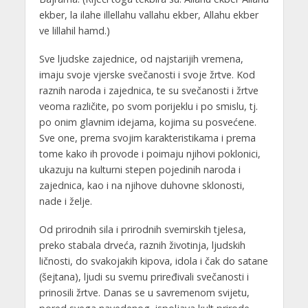
ekber, la ilahe illellahu vallahu ekber, Allahu ekber
ve lillahil hamd.)
Sve ljudske zajednice, od najstarijih vremena,
imaju svoje vjerske svečanosti i svoje žrtve. Kod
raznih naroda i zajednica, te su svečanosti i žrtve
veoma različite, po svom porijeklu i po smislu, tj.
po onim glavnim idejama, kojima su posvećene.
Sve one, prema svojim karakteristikama i prema
tome kako ih provode i poimaju njihovi poklonici,
ukazuju na kulturni stepen pojedinih naroda i
zajednica, kao i na njihove duhovne sklonosti,
nade i želje.
Od prirodnih sila i prirodnih svemirskih tjelesa,
preko stabala drveća, raznih životinja, ljudskih
ličnosti, do svakojakih kipova, idola i čak do satane
(šejtana), ljudi su svemu priređivali svečanosti i
prinosili žrtve. Danas se u savremenom svijetu,