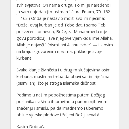
svih svjetova. On nema druga. To mi je naređeno i
ja sam najodaniji musliman.” (sura En-am, 79, 162
—163.) Onda je nastavio moliti svojim riječima:
“Bože, ovaj kurban je od Tebe dat, i samo Tebi
posvećen i prinesen, Bože, za Muhammeda (nje­
govu porodicu) i sve njegove vjernike; u ime Allaha,
Allah je najveći.” (bismillahi Allahu ekber) — I s ovim
na kraju izgovorenim riječima, priklao je svoje
kurbane.
Svako klanje živinčeta i u drugim slučajevima osim
kurbana, musliman treba da obavi sa tim riječima
(bismillah), što je stroga islamska dužnost.
Pođimo u našim pobožnostima putem Božijeg
poslanika i vršimo ih pravilno u punom njihovom
značenju i smislu, pa da imadnemo i uberemo
obilne vjerske plodove i željeni Božiji sevab!
Kasim Dobrača