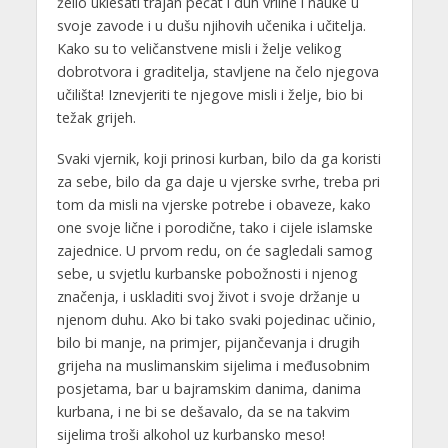
želio uklesati trajan pečat i duh vrline i nauke u
svoje zavode i u dušu njihovih učenika i učitelja.
Kako su to veličanstvene misli i želje velikog
dobrotvora i graditelja, stavljene na čelo njegova
učilišta! Iznevjeriti te njegove misli i želje, bio bi
težak grijeh.
Svaki vjernik, koji prinosi kurban, bilo da ga ko­risti
za sebe, bilo da ga daje u vjerske svrhe, treba pri
tom da misli na vjerske potrebe i obaveze, kako
one svoje lične i porodične, tako i cijele islamske
zajednice. U prvom redu, on će sagledali samog
sebe, u svjetlu kurbanske pobožnosti i njenog
značenja, i uskladiti svoj život i svoje držanje u
njenom duhu. Ako bi tako svaki pojedinac učinio,
bilo bi manje, na primjer, pijančevanja i drugih
grijeha na muslimanskim sijelima i međusobnim
posjetama, bar u bajramskim danima, danima
kurbana, i ne bi se dešavalo, da se na takvim
sijelima troši alkohol uz kurbansko meso!