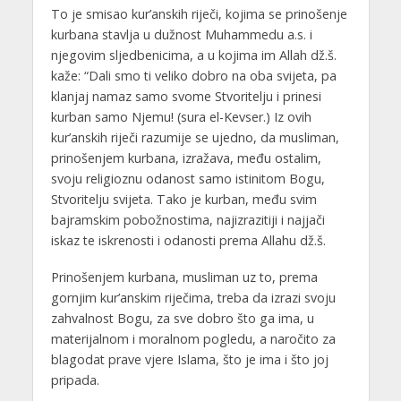
To je smisao kur’anskih riječi, kojima se prinošenje
kurbana stavlja u dužnost Muhammedu a.s. i
njegovim sljedbenicima, a u kojima im Allah dž.š.
kaže: “Dali smo ti veliko dobro na oba svijeta, pa
klanjaj namaz samo svome Stvoritelju i prinesi
kurban samo Njemu! (sura el-Kevser.) Iz ovih
kur’anskih riječi razumije se ujedno, da musliman,
prinošenjem kurbana, izražava, među ostalim,
svoju religioznu odanost samo istinitom Bogu,
Stvoritelju svijeta. Tako je kurban, među svim
bajramskim pobožnostima, najizrazitiji i najjači
iskaz te iskrenosti i odanosti prema Allahu dž.š.
Prinošenjem kurbana, musliman uz to, prema
gornjim kur’anskim riječima, treba da izrazi svoju
zahvalnost Bogu, za sve dobro što ga ima, u
materijalnom i moralnom pogledu, a naročito za
blagodat prave vjere Islama, što je ima i što joj
pripada.