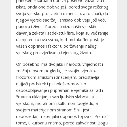
prinošenje kurbana dobiva posebno važan vid i
iskaz, onda ono dobiva još, pored svega rečenog,
svoju vjersko-prosvjetnu dimenziju, a to znači, da
njegov vjerski sadržaj i smisao dobivaju još veću
punoću i živost Pored i u nizu naših vjerskih
davanja zekata i sadekatul-fitre, koja su već ranije
usmjerena u ovu svrhu, kurban također postaje
važan doprinos i faktor u održavanju našeg
vjerskog prosvjećivanja i vjerskog života.
On posebno ima dvojaku i naročitu vrijednost i
značaj u ovom pogledu, jer svojim vjersko-
filozofskim smislom i značenjem, predstavlja
najjači podstrek i psihološko-moralno
osposobljavanje i pripremanje vjernika za rad i
žrtvu na uklanjanju svih ljudskih slabosti, u
vjerskom, moralnom i kulturnom pogledu, a
svojom materijalnom stranom čini i jest
neposredan materijalni doprinos toj svrsi. Prema
tome, u kurbanu imamo, pored zahvalnosti Bogu