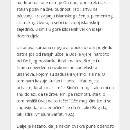
na dobrima koje nam je On dao, podstrek i jak,
stalan poziv na živu budnost, rad i žrtvu na
očuvanju i razvijanju islamskog učenja, plemenitog
islamskog života, u sebi i u svojoj islamskoj
zajednici, u smislu gore izloženih velikih ideja i
dobrih djela.
Ustanova kurbana i njegova pouka u tom pogledu
datira još od ranijih učitelja Božije vjere, naročito
od Božijeg poslanika Ibrahima a.s., što je i u
Islamu navedeno i ozakonjeno kao vlastita
ustanova, kojom su zaduženi vjernici Islama. O
tom nam kazuje Kur’an i Hadis… “Kad dijete
odraste, Ibrahim a.s. reče: Sinčiću moj, stalno mi na
snu dolazi, da te žrtvujem, pa razmotri, šta ti o
tom misliš! Ovaj na to reče: “Oče moj, čini što ti se
zapovijeda, osvjedočićeš se da ću, ako Bog da,
biti izdržljiv!” (sura Saffat, 102.)
Dalje je kazano, da je nakon ovakve pune odanosti