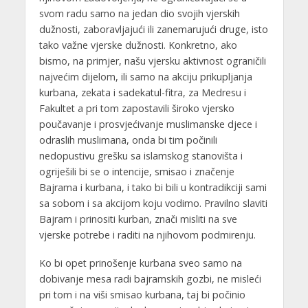
svom radu samo na jedan dio svojih vjerskih
dužnosti, zaboravljajući ili zanemarujući druge, isto
tako važne vjerske dužnosti. Konkretno, ako
bismo, na primjer, našu vjersku aktivnost ograničili
najvećim dijelom, ili samo na akciju prikupljanja
kurbana, zekata i sadekatul-fitra, za Medresu i
Fakultet a pri tom zapostavili široko vjersko
poučavanje i prosvjećivanje muslimanske djece i
odraslih muslimana, onda bi tim počinili
nedopustivu grešku sa islamskog stanovišta i
ogriješili bi se o intencije, smisao i značenje
Bajrama i kurbana, i tako bi bili u kontradikciji sami
sa sobom i sa akcijom koju vodimo. Pravilno slaviti
Bajram i prinositi kurban, znači misliti na sve
vjerske potrebe i raditi na njihovom podmirenju.
Ko bi opet prinošenje kurbana sveo samo na
dobivanje mesa radi bajramskih gozbi, ne misleći
pri tom i na viši smisao kurbana, taj bi počinio