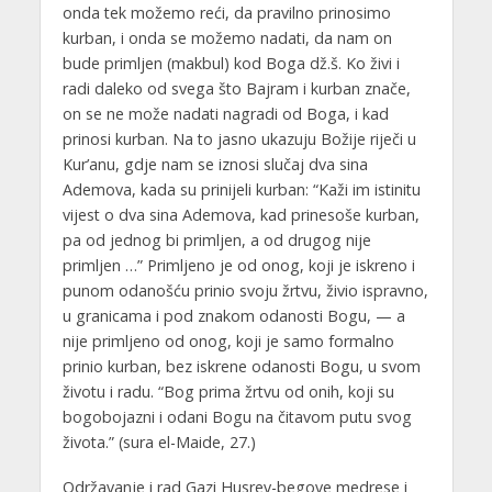
onda tek možemo reći, da pravilno prinosimo
kurban, i onda se možemo nadati, da nam on
bude primljen (makbul) kod Boga dž.š. Ko živi i
radi daleko od svega što Bajram i kurban znače,
on se ne može nadati nagradi od Boga, i kad
prinosi kurban. Na to jasno ukazuju Božije riječi u
Kur’anu, gdje nam se iznosi slučaj dva sina
Ademova, kada su prinijeli kurban: “Kaži im istinitu
vijest o dva sina Ademova, kad prinesoše kurban,
pa od jednog bi primljen, a od drugog nije
primljen …” Primljeno je od onog, koji je iskreno i
punom odanošću prinio svoju žrtvu, živio ispravno,
u granicama i pod znakom odanosti Bogu, — a
nije primljeno od onog, koji je samo formalno
prinio kurban, bez iskrene odanosti Bogu, u svom
životu i radu. “Bog prima žrtvu od onih, koji su
bogobojazni i odani Bogu na čitavom putu svog
života.” (sura el-Maide, 27.)
Održavanje i rad Gazi Husrev-begove medrese i