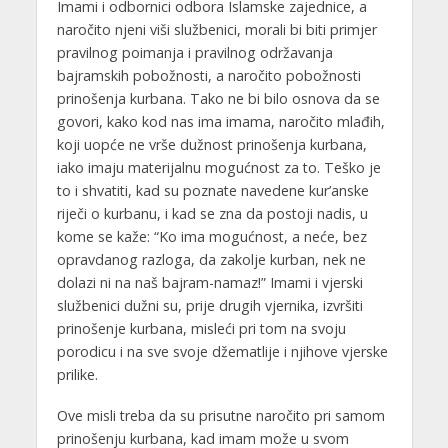
Imami i odbornici odbora Islamske zajednice, a
naročito njeni viši službenici, morali bi biti primjer
pravilnog poimanja i pravilnog održavanja
bajramskih pobožnosti, a naročito pobožnosti
prinošenja kurbana. Tako ne bi bilo osnova da se
govori, kako kod nas ima imama, naročito mlađih,
koji uopće ne vrše dužnost prinošenja kurbana,
iako imaju materijalnu mogućnost za to. Teško je
to i shvatiti, kad su poznate navedene kur’anske
riječi o kurbanu, i kad se zna da postoji nadis, u
kome se kaže: “Ko ima mogućnost, a neće, bez
opravdanog razloga, da zakolje kurban, nek ne
dolazi ni na naš bajram-namaz!” Imami i vjerski
službenici dužni su, prije drugih vjernika, izvršiti
prinošenje kurbana, misleći pri tom na svoju
porodicu i na sve svoje džematlije i njihove vjerske
prilike.
Ove misli treba da su prisutne naročito pri samom
prinošenju kurbana, kad imam može u svom