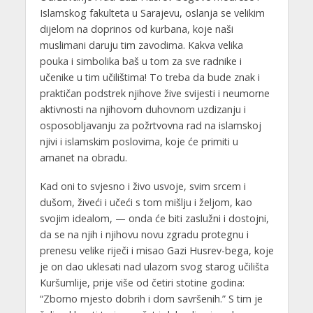
Islamskog fakulteta u Sarajevu, oslanja se velikim
dijelom na doprinos od kurbana, koje naši
muslimani daruju tim zavodima. Kakva velika
pouka i simbolika baš u tom za sve radnike i
učenike u tim učilištima! To treba da bude znak i
praktičan podstrek njihove žive svijesti i neumorne
aktivnosti na njihovom duhovnom uzdizanju i
osposobljavanju za požrtvovna rad na islamskoj
njivi i islamskim poslovima, koje će primiti u
amanet na obradu.
Kad oni to svjesno i živo usvoje, svim srcem i
dušom, živeći i učeći s tom mišlju i željom, kao
svojim idealom, — onda će biti zaslužni i dostojni,
da se na njih i njihovu novu zgradu protegnu i
prenesu velike riječi i misao Gazi Husrev-bega, koje
je on dao uklesati nad ulazom svog starog učilišta
Kuršumlije, prije više od četiri stotine godina:
“Zborno mjesto dobrih i dom savršenih.” S tim je