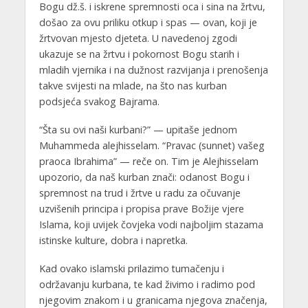
Bogu dž.š. i iskrene spremnosti oca i sina na žrtvu,
došao za ovu priliku otkup i spas — ovan, koji je
žrtvovan mjesto djeteta. U navedenoj zgodi
ukazuje se na žrtvu i pokornost Bogu starih i
mladih vjernika i na dužnost razvijanja i prenošenja
takve svijesti na mlade, na što nas kurban
podsjeća svakog Bajrama.
“Šta su ovi naši kurbani?” — upitaše jednom
Muhammeda alejhisselam. “Pravac (sunnet) vašeg
praoca Ibrahima” — reče on. Tim je Alejhisselam
upozorio, da naš kurban znači: odanost Bogu i
spremnost na trud i žrtve u radu za očuvanje
uzvišenih principa i propisa prave Božije vjere
Islama, koji uvijek čovjeka vodi najboljim stazama
istinske kulture, dobra i napretka.
Kad ovako islamski prilazimo tumačenju i
održavanju kurbana, te kad živimo i radimo pod
njegovim znakom i u granicama njegova značenja,