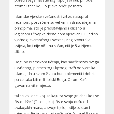
pored svega navedenog, ispoljava kult prirode,
atoma i tehnike. To je sve opće poznato.
Islamske vjerske svečanosti i žrtve, nasuprot
rečenom, posvećene su velikim mislima, idejama i
principima, što je predstavljeno i oličeno u
logičnom i čovjeka dostojnom vjerovanju u jedino
vječnog, svemoćnog i sveznajućeg Stvoritelja
svijeta, koji nije ničemu sličan, niti je šta Njemu
slično.
Bog, po islamskom učenju, kao savršenstvo svega
uzvišenog, plemenitog i lijepog, traži od vjernika
Islama, da u svom životu budu plemeniti i dobri,
pa će tako biti mili i bliski Bogu. O tom Kur’an
govori na više mjesta:
“Allah voli one, koji se kaju za svoje grijehe i koji se
čisto drže.” (Tj. one, koji čiste svoju dušu od
svakojakih mana, a svoje tijelo, odijelo, stan i
mjesto gdje borave, od nečistoće. (sura el-Bekare,