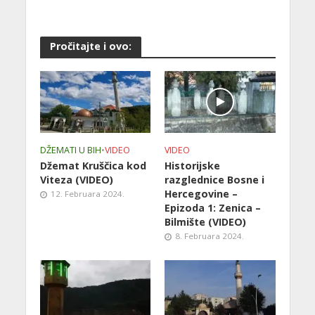
Pročitajte i ovo:
DŽEMATI U BIH
•
VIDEO
VIDEO
Džemat Kruščica kod
Historijske
Viteza (VIDEO)
razglednice Bosne i
Hercegovine –
12. Februara 2024.
Epizoda 1: Zenica –
Bilmište (VIDEO)
8. Februara 2024.