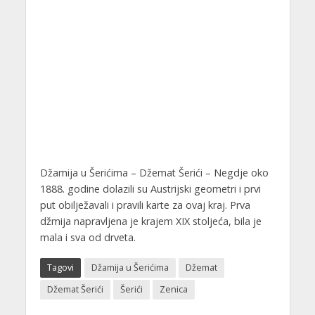
Džamija u Šerićima – Džemat Šerići – Negdje oko
1888. godine dolazili su Austrijski geometri i prvi
put obilježavali i pravili karte za ovaj kraj. Prva
džmija napravljena je krajem XIX stoljeća, bila je
mala i sva od drveta.
Tagovi
Džamija u Šerićima
Džemat
Džemat Šerići
Šerići
Zenica