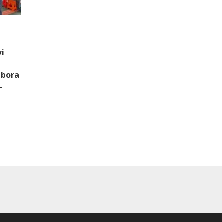
vi
dbora
-