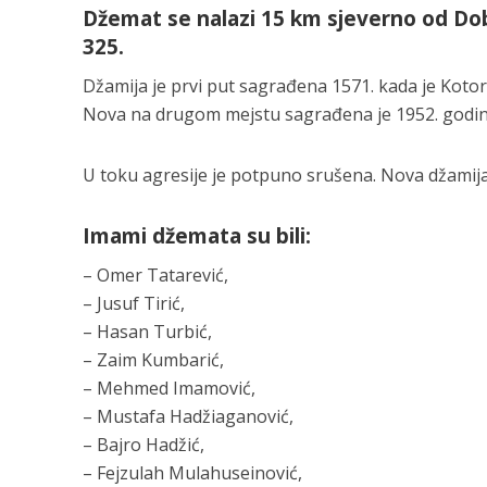
Džemat se nalazi 15 km sjeverno od Dob
325.
Džamija je prvi put sagrađena 1571. kada je Kot
Nova na drugom mejstu sagrađena je 1952. godine
U toku agresije je potpuno srušena. Nova džamija j
Imami džemata su bili:
– Omer Tatarević,
– Jusuf Tirić,
– Hasan Turbić,
– Zaim Kumbarić,
– Mehmed Imamović,
– Mustafa Hadžiaganović,
– Bajro Hadžić,
– Fejzulah Mulahuseinović,