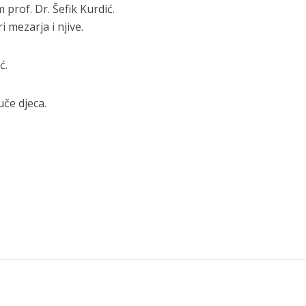
rof. Dr. Šefik Kurdić.
mezarja i njive.
ć.
uče djeca.