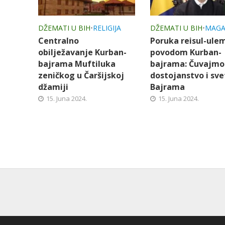
DŽEMATI U BIH
•
RELIGIJA
DŽEMATI U BIH
•
MAGA
Centralno
Poruka reisul-ule
obilježavanje Kurban-
povodom Kurban-
bajrama Muftiluka
bajrama: Čuvajmo
zeničkog u Čaršijskoj
dostojanstvo i sve
džamiji
Bajrama
15. Juna 2024.
15. Juna 2024.