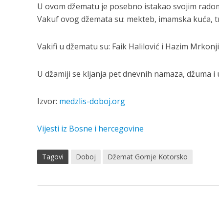
U ovom džematu je posebno istakao svojim radom p
Vakuf ovog džemata su: mekteb, imamska kuća, tri 
Vakifi u džematu su: Faik Halilović i Hazim Mrkonji
U džamiji se kljanja pet dnevnih namaza, džuma i 
Izvor:
medzlis-doboj.org
Vijesti iz Bosne i hercegovine
Tagovi
Doboj
Džemat Gornje Kotorsko