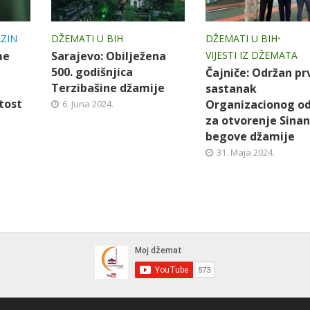
ZIN
DŽEMATI U BIH
DŽEMATI U BIH
•
me
Sarajevo: Obilježena
VIJESTI IZ DŽEMATA
500. godišnjica
Čajniče: Održan pr
Terzibašine džamije
sastanak
tost
Organizacionog o
6. Juna 2024.
za otvorenje Sinan
begove džamije
31. Maja 2024.