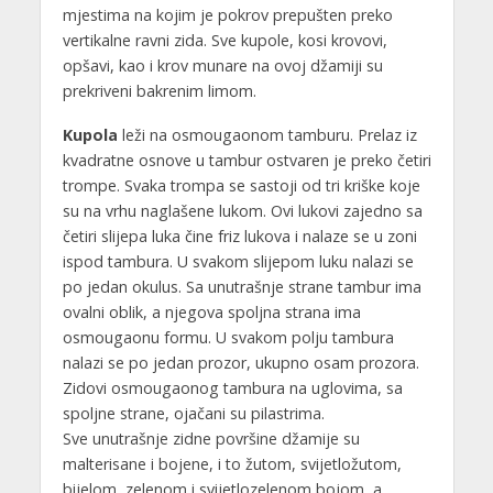
mjestima na kojim je pokrov prepušten preko
vertikalne ravni zida. Sve kupole, kosi krovovi,
opšavi, kao i krov munare na ovoj džamiji su
prekriveni bakrenim limom.
Kupola
leži na osmougaonom tamburu. Prelaz iz
kvadratne osnove u tambur ostvaren je preko četiri
trompe. Svaka trompa se sastoji od tri kriške koje
su na vrhu naglašene lukom. Ovi lukovi zajedno sa
četiri slijepa luka čine friz lukova i nalaze se u zoni
ispod tambura. U svakom slijepom luku nalazi se
po jedan okulus. Sa unutrašnje strane tambur ima
ovalni oblik, a njegova spoljna strana ima
osmougaonu formu. U svakom polju tambura
nalazi se po jedan prozor, ukupno osam prozora.
Zidovi osmougaonog tambura na uglovima, sa
spoljne strane, ojačani su pilastrima.
Sve unutrašnje zidne površine džamije su
malterisane i bojene, i to žutom, svijetložutom,
bijelom, zelenom i svijetlozelenom bojom, a