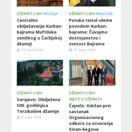
DŽEMATI U BIH
•
RELIGIJA
DŽEMATI U BIH
•
MAGAZIN
Centralno
Poruka reisul-uleme
obilježavanje Kurban-
povodom Kurban-
bajrama Muftiluka
bajrama: Čuvajmo
zeničkog u Čaršijskoj
dostojanstvo i
džamiji
svetost Bajrama
15. Juna 2024.
15. Juna 2024.
DŽEMATI U BIH
DŽEMATI U BIH
•
Sarajevo: Obilježena
VIJESTI IZ DŽEMATA
500. godišnjica
Čajniče: Održan prvi
Terzibašine džamije
sastanak
Organizacionog
6. Juna 2024.
odbora za otvorenje
Sinan-begove