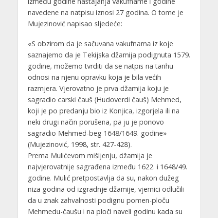
između godine nastajanja vakufname i godine
navedene na natpisu iznosi 27 godina. O tome je
Mujezinović napisao sljedeće:
«S obzirom da je sačuvana vakufnama iz koje
saznajemo da je Tekijska džamija podignuta 1579.
godine, možemo tvrditi da se natpis na tarihu
odnosi na njenu opravku koja je bila većih
razmjera. Vjerovatno je prva džamija koju je
sagradio carski čauš (Hudoverdi čauš) Mehmed,
koji je po predanju bio iz Konjica, izgorjela ili na
neki drugi način porušena, pa ju je ponovo
sagradio Mehmed-beg 1648/1649. godine»
(Mujezinović, 1998, str. 427-428).
Prema Mulićevom mišljenju, džamija je
najvjerovatnije sagrađena između 1622. i 1648/49.
godine. Mulić pretpostavlja da su, nakon dužeg
niza godina od izgradnje džamije, vjernici odlučili
da u znak zahvalnosti podignu pomen-ploču
Mehmedu-čaušu i na ploči naveli godinu kada su