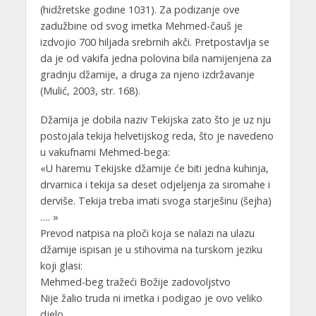
(hidžretske godine 1031). Za podizanje ove
zadužbine od svog imetka Mehmed-čauš je
izdvojio 700 hiljada srebrnih akči. Pretpostavlja se
da je od vakifa jedna polovina bila namijenjena za
gradnju džamije, a druga za njeno izdržavanje
(Mulić, 2003, str. 168).
Džamija je dobila naziv Tekijska zato što je uz nju
postojala tekija helvetijskog reda, što je navedeno
u vakufnami Mehmed-bega:
«U haremu Tekijske džamije će biti jedna kuhinja,
drvarnica i tekija sa deset odjeljenja za siromahe i
derviše. Tekija treba imati svoga starješinu (šejha)
…. »
Prevod natpisa na ploči koja se nalazi na ulazu
džamije ispisan je u stihovima na turskom jeziku
koji glasi:
Mehmed-beg tražeći Božije zadovoljstvo
Nije žalio truda ni imetka i podigao je ovo veliko
djelo