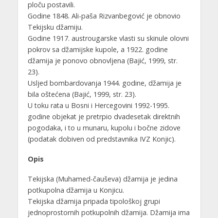
ploču postavili.
Godine 1848. Ali-paša Rizvanbegović je obnovio
Tekijsku džamiju.
Godine 1917. austrougarske vlasti su skinule olovni
pokrov sa džamijske kupole, a 1922. godine
džamija je ponovo obnovljena (Bajić, 1999, str.
23).
Usljed bombardovanja 1944. godine, džamija je
bila oštećena (Bajić, 1999, str. 23).
U toku rata u Bosni i Hercegovini 1992-1995.
godine objekat je pretrpio dvadesetak direktnih
pogodaka, i to u munaru, kupolu i bočne zidove
(podatak dobiven od predstavnika IVZ Konjic).
Opis
Tekijska (Muhamed-čauševa) džamija je jedina
potkupolna džamija u Konjicu.
Tekijska džamija pripada tipološkoj grupi
jednoprostornih potkupolnih džamija. Džamija ima