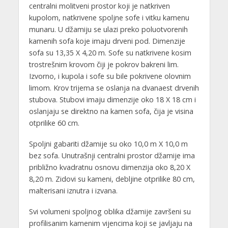
centralni molitveni prostor koji je natkriven
kupolom, natkrivene spoljne sofe i vitku kamenu
munaru. U džamiju se ulazi preko poluotvorenih
kamenih sofa koje imaju drveni pod. Dimenzije
sofa su 13,35 X 4,20 m. Sofe su natkrivene kosim
trostrešnim krovom čiji je pokrov bakreni lim.
Izvorno, i kupola i sofe su bile pokrivene olovnim
limom. Krov trijema se oslanja na dvanaest drvenih
stubova. Stubovi imaju dimenzije oko 18 X 18 cm i
oslanjaju se direktno na kamen sofa, čija je visina
otprilike 60 cm.
Spoljni gabariti džamije su oko 10,0 m X 10,0 m
bez sofa. Unutrašnji centralni prostor džamije ima
približno kvadratnu osnovu dimenzija oko 8,20 X
8,20 m. Zidovi su kameni, debljine otprilike 80 cm,
malterisani iznutra i izvana.
Svi volumeni spoljnog oblika džamije završeni su
profilisanim kamenim vijencima koji se javljaju na