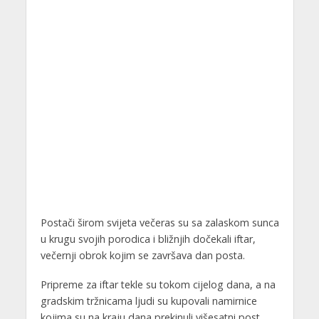
Postači širom svijeta večeras su sa zalaskom sunca
u krugu svojih porodica i bližnjih dočekali iftar,
večernji obrok kojim se završava dan posta.
Pripreme za iftar tekle su tokom cijelog dana, a na
gradskim tržnicama ljudi su kupovali namirnice
kojima su na kraju dana prekinuli višesatni post.