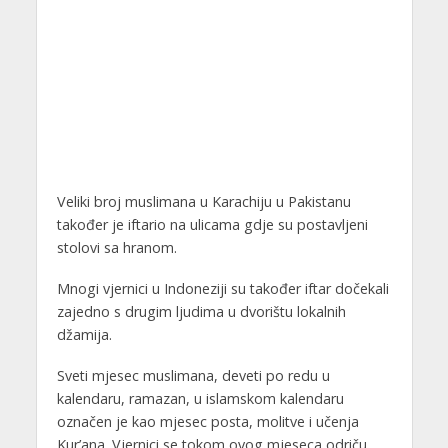
Veliki broj muslimana u Karachiju u Pakistanu
također je iftario na ulicama gdje su postavljeni
stolovi sa hranom.
Mnogi vjernici u Indoneziji su također iftar dočekali
zajedno s drugim ljudima u dvorištu lokalnih
džamija.
Sveti mjesec muslimana, deveti po redu u
kalendaru, ramazan, u islamskom kalendaru
označen je kao mjesec posta, molitve i učenja
Kur’ana. Vjernici se tokom ovog mjeseca odriču