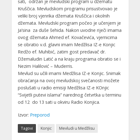
sati, održan je mevludski program u džematu
Kruščica. Mevludskom programu prisustvovao je
veliki broj vjenrika džemata Kruščica i okolnih
džemata. Mevludski program počeo je učenjem je
Ja’sina za duše šehida. Nakon uvodne riječi imama
ovog džemata Ahmed ef. Kovačevića, vjernicima
se obratio v.d. glavni imam Medžlisa IZ-e Konjic
Redžo ef. Muhibić, zatim gost predavač dr.
Džemaludin Latić a na kraju programa obratio se i
Nezim Halilović – Muderris.
Mevlud su učili imami Medžlisa IZ-e Konjic. Snimak
obraćanja na ovoj mevludskoj svečanosti možete
poslušati u radio emisiji Medžlisa IZ-e KOnjic
“Svijetli putevi islama” narednog četvrtka u terminu
od 12 do 13 sati u okviru Radio Konjica.
Izvor:
Preporod
Tagovi
Konjic
Mevludi u Medžlisu