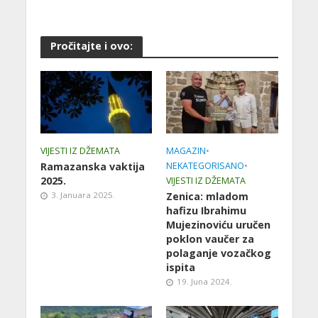
Pročitajte i ovo:
VIJESTI IZ DŽEMATA
MAGAZIN
•
Ramazanska vaktija
NEKATEGORISANO
•
2025.
VIJESTI IZ DŽEMATA
3. Januara 2025.
Zenica: mladom
hafizu Ibrahimu
Mujezinoviću uručen
poklon vaučer za
polaganje vozačkog
ispita
19. Juna 2024.