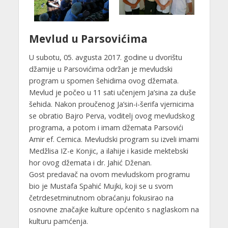
Mevlud u Parsovićima
U subotu, 05. avgusta 2017. godine u dvorištu
džamije u Parsovićima održan je mevludski
program u spomen šehidima ovog džemata.
Mevlud je počeo u 11 sati učenjem Ja’sina za duše
šehida. Nakon proučenog Ja’sin-i-šerifa vjernicima
se obratio Bajro Perva, voditelj ovog mevludskog
programa, a potom i imam džemata Parsovići
Amir ef. Cernica. Mevludski program su izveli imami
Medžlisa IZ-e Konjic, a ilahije i kaside mektebski
hor ovog džemata i dr. Jahić Dženan.
Gost predavač na ovom mevludskom programu
bio je Mustafa Spahić Mujki, koji se u svom
četrdesetminutnom obraćanju fokusirao na
osnovne značajke kulture općenito s naglaskom na
kulturu pamćenja.