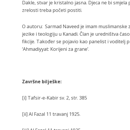
Dakle, stvar je kristalno jasna. Djeca ne bi smjel
zrelosti treba početi postiti.
O autoru: Sarmad Naveed je imam muslimanske zaj
jezike i teologiju u Kanadi. Član je uredništva čas
fikcije. Također se pojavio kao panelist i voditel
‘Ahmadiyyat: Korijeni za grane’.
Završne bilješke:
[i] Tafsir-e-Kabir sv. 2, str. 385
[ii] Al Fazal 11 travanj 1925.