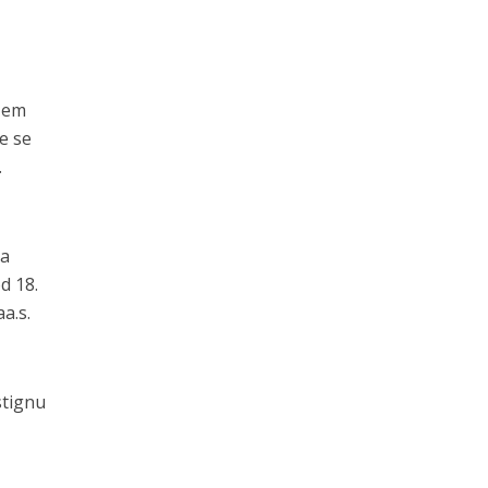
ašem
e se
.
da
d 18.
a.s.
stignu