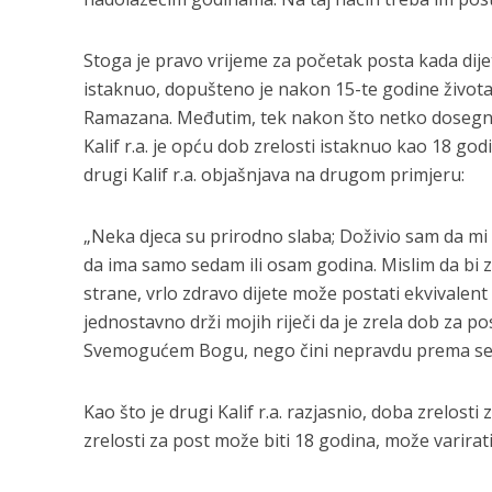
Stoga je pravo vrijeme za početak posta kada dijete
istaknuo, dopušteno je nakon 15-te godine života 
Ramazana. Međutim, tek nakon što netko dosegne 
Kalif r.a. je opću dob zrelosti istaknuo kao 18 godin
drugi Kalif r.a. objašnjava na drugom primjeru:
„Neka djeca su prirodno slaba; Doživio sam da mi l
da ima samo sedam ili osam godina. Mislim da bi z
strane, vrlo zdravo dijete može postati ekvivalen
jednostavno drži mojih riječi da je zrela dob za 
Svemogućem Bogu, nego čini nepravdu prema sebi
Kao što je drugi Kalif r.a. razjasnio, doba zrelos
zrelosti za post može biti 18 godina, može varirat