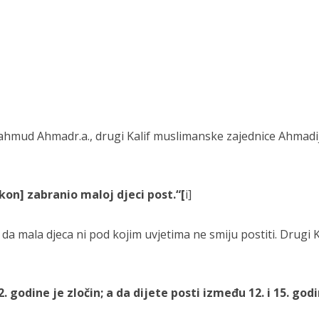
hmud Ahmadr.a., drugi Kalif muslimanske zajednice Ahmadi
kon] zabranio maloj djeci post.“[
i]
da mala djeca ni pod kojim uvjetima ne smiju postiti. Drugi K
 godine je zločin; a da dijete posti između 12. i 15. godi