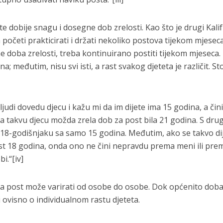
 dobije snagu i dosegne dob zrelosti. Kao što je drugi Kalif 
početi prakticirati i držati nekoliko postova tijekom mjesec
doba zrelosti, treba kontinuirano postiti tijekom mjeseca.
a; međutim, nisu svi isti, a rast svakog djeteta je različit. S
judi dovedu djecu i kažu mi da im dijete ima 15 godina, a čini
a takvu djecu možda zrela dob za post bila 21 godina. S dru
t 18-godišnjaku sa samo 15 godina. Međutim, ako se takvo di
post 18 godina, onda ono ne čini nepravdu prema meni ili pre
.“[iv]
ti za post može varirati od osobe do osobe. Dok općenito dob
i ovisno o individualnom rastu djeteta.