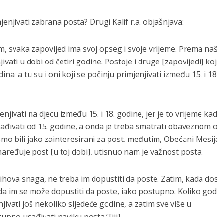
enjivati ​​zabrana posta? Drugi Kalif r.a. objašnjava:
tim, svaka zapovijed ima svoj opseg i svoje vrijeme. Prema n
ati ​​u dobi od četiri godine. Postoje i druge [zapovijedi] koj
na; a tu su i oni koji se počinju primjenjivati ​​između 15. i 18
jivati ​​na djecu između 15. i 18. godine, jer je to vrijeme ka
sađivati ​​od 15. godine, a onda je treba smatrati obaveznom o
smo bili jako zainteresirani za post, međutim, Obećani Mesija
ređuje post [u toj dobi], utisnuo nam je važnost posta.
njihova snaga, ne treba im dopustiti da poste. Zatim, kada do
ada im se može dopustiti da poste, iako postupno. Koliko god
njivati još nekoliko sljedeće godine, a zatim sve više u
no usađivati ​​naviku posta.“[iii]