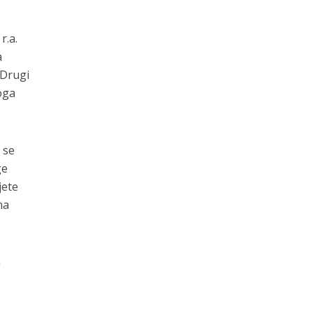
r.a.
a
 Drugi
toga
 se
ge
jete
ma
a