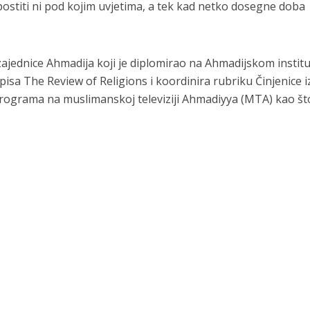
a postiti ni pod kojim uvjetima, a tek kad netko dosegne doba
ednice Ahmadija koji je diplomirao na Ahmadijskom institu
opisa The Review of Religions i koordinira rubriku Činjenice i
j programa na muslimanskoj televiziji Ahmadiyya (MTA) kao št