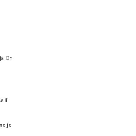
ja. On
alif
ne je