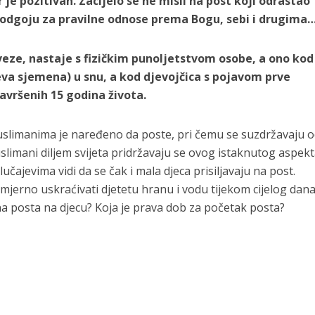
 je pozitivan. Zacijelo se ne misli na post koji odrastao
me odgoju za pravilne odnose prema Bogu, sebi i drugima
eze, nastaje s fizičkim punoljetstvom osobe, a ono kod
eva sjemena) u snu, a kod djevojčica s pojavom prve
avršenih 15 godina života.
limanima je naređeno da poste, pri čemu se suzdržavaju od
limani diljem svijeta pridržavaju se ovog istaknutog aspekt
ajevima vidi da se čak i mala djeca prisiljavaju na post.
erno uskraćivati ​​djetetu hranu i vodu tijekom cijelog dana
ana posta na djecu? Koja je prava dob za početak posta?