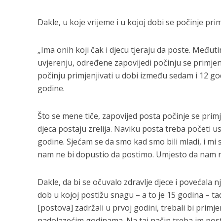
Dakle, u koje vrijeme i u kojoj dobi se počinje primj
„Ima onih koji čak i djecu tjeraju da poste. Među
uvjerenju, određene zapovijedi počinju se primjenjiv
počinju primjenjivati ​​u dobi između sedam i 12 godi
godine.
Što se mene tiče, zapovijed posta počinje se primjen
djeca postaju zrelija. Naviku posta treba početi u
godine. Sjećam se da smo kad smo bili mladi, i mi 
nam ne bi dopustio da postimo. Umjesto da nam na
Dakle, da bi se očuvalo zdravlje djece i povećala 
dob u kojoj postižu snagu – a to je 15 godina – t
[postova] zadržali u prvoj godini, trebali bi primje
nadolazećim godinama. Na taj način treba im postup