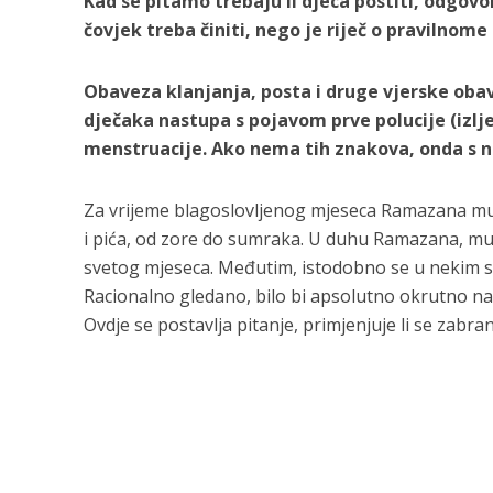
Kad se pitamo trebaju li djeca postiti, odgovor
čovjek treba činiti, nego je riječ o pravilno
Obaveza klanjanja, posta i druge vjerske obav
dječaka nastupa s pojavom prve polucije (izlj
menstruacije. Ako nema tih znakova, onda s n
Za vrijeme blagoslovljenog mjeseca Ramazana mus
i pića, od zore do sumraka. U duhu Ramazana, mus
svetog mjeseca. Međutim, istodobno se u nekim sluč
Racionalno gledano, bilo bi apsolutno okrutno namj
Ovdje se postavlja pitanje, primjenjuje li se zabr