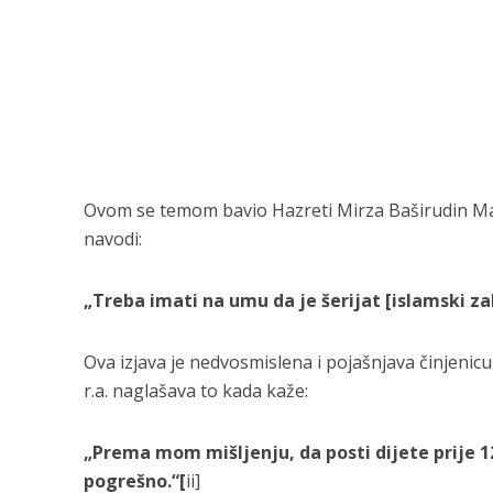
Ovom se temom bavio Hazreti Mirza Baširudin Ma
navodi:
„Treba imati na umu da je šerijat [islamski za
Ova izjava je nedvosmislena i pojašnjava činjenicu 
r.a. naglašava to kada kaže:
„Prema mom mišljenju, da posti dijete prije 12.
pogrešno.“[
ii]