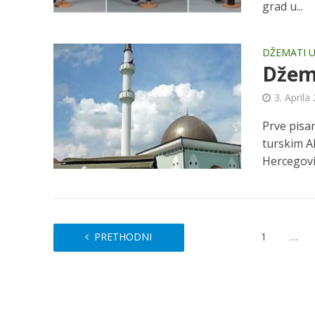
grad u...
DŽEMATI U
Džema
3. Aprila
Prve pisa
turskim A
Hercegovin
PRETHODNI
1
…