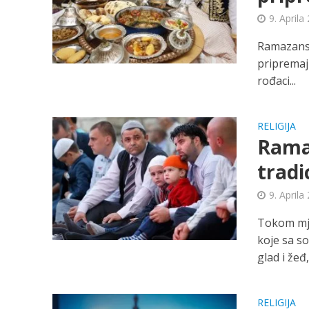
9. Aprila
Ramazansk
pripremaju
rođaci...
RELIGIJA
Rama
tradic
9. Aprila
Tokom mje
koje sa so
glad i žeđ, i
RELIGIJA