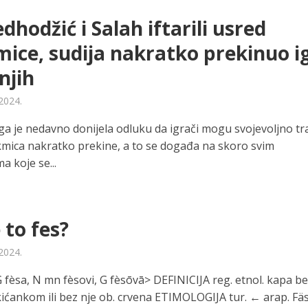
hodžić i Salah iftarili usred
ice, sudija nakratko prekinuo i
njih
 2024.
ga je nedavno donijela odluku da igrači mogu svojevoljno tra
kmica nakratko prekine, a to se događa na skoro svim
 koje se...
e to fes?
 2024.
 fèsa, N mn fèsovi, G fèsōvā> DEFINICIJA reg. etnol. kapa b
kićankom ili bez nje ob. crvena ETIMOLOGIJA tur. ← arap. Fäs