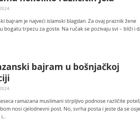
 2024.
i bajram je najveći islamski blagdan. Za ovaj praznik žene
 bogatu trpezu za goste. Na ručak se pozivaju svi – bliži i da
zanski bajram u bošnjačkoj
iji
 2024.
seca ramazana muslimani strpljivo podnose različite pote
bom nosi cjelodnevni post. No, svrha posta i jeste da se osje
...