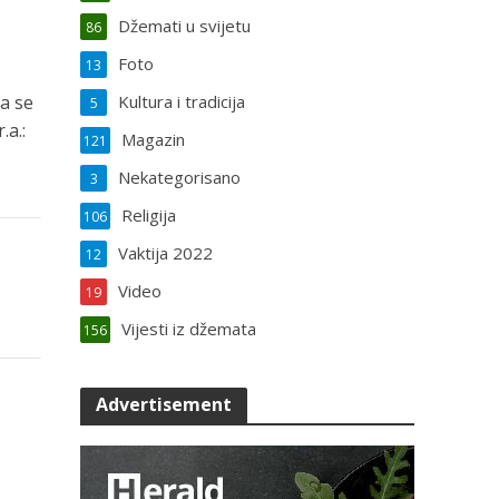
Džemati u svijetu
86
Foto
13
a se
Kultura i tradicija
5
.a.:
Magazin
121
Nekategorisano
3
Religija
106
Vaktija 2022
12
Video
19
Vijesti iz džemata
156
Advertisement