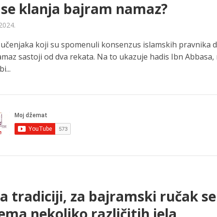
 se klanja bajram namaz?
 2024.
učenjaka koji su spomenuli konsenzus islamskih pravnika d
az sastoji od dva rekata. Na to ukazuje hadis Ibn Abbasa, r
i...
 tradiciji, za bajramski ručak se
ema nekoliko različitih jela