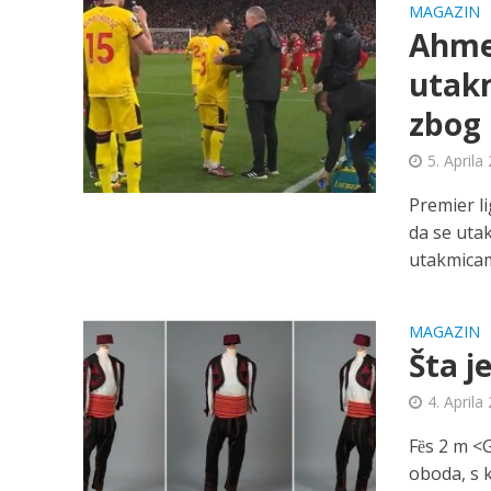
MAGAZIN
Ahmed
utakm
zbog 
5. Aprila
Premier li
da se uta
utakmicama
MAGAZIN
Šta j
4. Aprila
Fȅs 2 m <G
oboda, s 