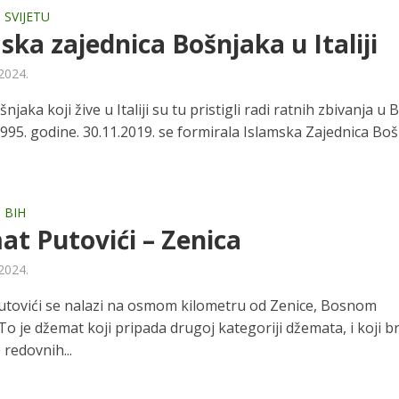
 SVIJETU
ska zajednica Bošnjaka u Italiji
 2024.
njaka koji žive u Italiji su tu pristigli radi ratnih zbivanja u 
1995. godine. 30.11.2019. se formirala Islamska Zajednica Bo
 BIH
t Putovići – Zenica
 2024.
tovići se nalazi na osmom kilometru od Zenice, Bosnom
o je džemat koji pripada drugoj kategoriji džemata, i koji br
redovnih...