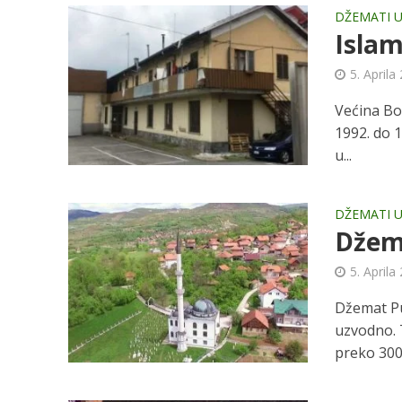
DŽEMATI U
Islam
5. Aprila
Većina Boš
1992. do 
u...
DŽEMATI U
Džema
5. Aprila
Džemat Pu
uzvodno. T
preko 300 