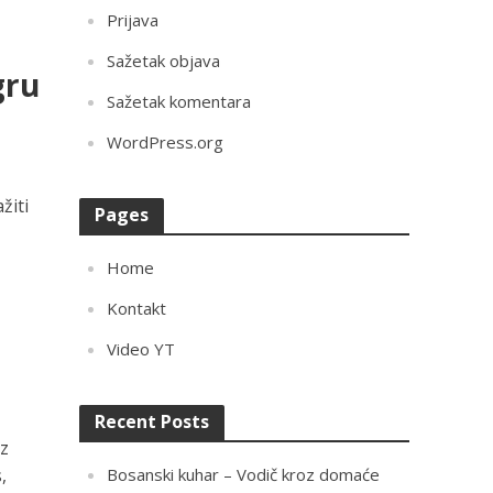
Prijava
Sažetak objava
gru
Sažetak komentara
WordPress.org
žiti
Pages
Home
Kontakt
Video YT
Recent Posts
ez
,
Bosanski kuhar – Vodič kroz domaće