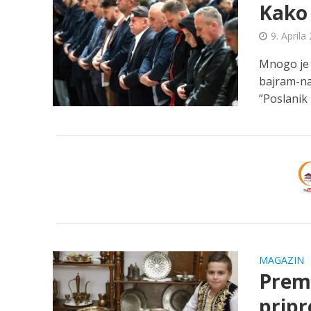
Kako
9. Aprila
Mnogo je 
bajram-nam
”Poslanik b
MAGAZIN
Prema
pripr