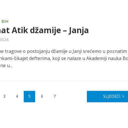
 BIH
t Atik džamije – Janja
 2024.
ne tragove o postojanju džamije u Janji srećemo u poznatim
hkami-šikajet defterima, koji se nalaze u Akademiji nauka Bo
e u...
3
4
5
6
7
SLJEDEĆI