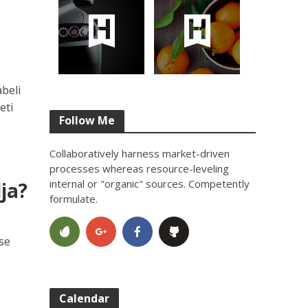
beli
eti
Follow Me
Collaboratively harness market-driven
processes whereas resource-leveling
internal or "organic" sources. Competently
ja?
formulate.
se
Calendar