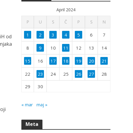
April 2024
P
U
S
Č
P
S
N
1
2
3
4
5
6
7
BiH od
šnjaka
8
9
10
11
12
13
14
15
16
17
18
19
20
21
22
23
24
25
26
27
28
29
30
« mar
maj »
oji
Meta