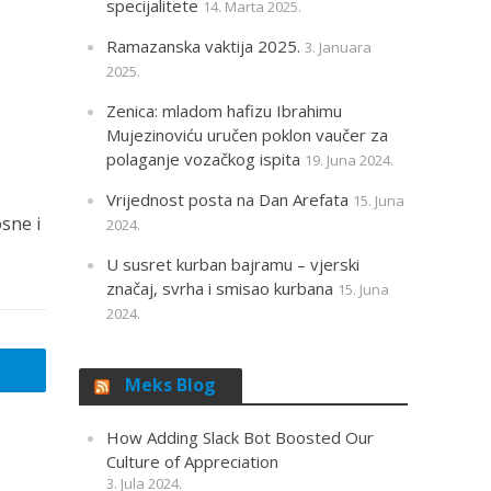
specijalitete
14. Marta 2025.
Ramazanska vaktija 2025.
3. Januara
2025.
Zenica: mladom hafizu Ibrahimu
Mujezinoviću uručen poklon vaučer za
polaganje vozačkog ispita
19. Juna 2024.
Vrijednost posta na Dan Arefata
15. Juna
sne i
2024.
U susret kurban bajramu – vjerski
značaj, svrha i smisao kurbana
15. Juna
2024.
Meks Blog
How Adding Slack Bot Boosted Our
Culture of Appreciation
3. Jula 2024.