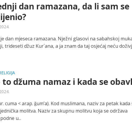
ednji dan ramazana, da li sam se
jenio?
 2024.
i je dan mjeseca ramazana. Nježni glasovi na sabahskoj muka
ji, trideseti džuz Kur´ana, a ja znam da taj osjećaj neću doživj
RELIGIJA
e to džuma namaz i kada se obavl
 2024.
r. cuma < arap. ǧum’a). Kod muslimana, naziv za petak kada 
ajednička molitva. Naziv za skupnu molitvu koja se održava
podne u...