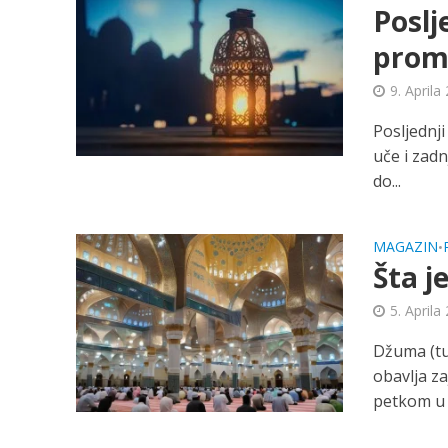
Poslj
promi
9. Aprila
Posljednj
uče i zadn
do...
MAGAZIN
•
Šta j
5. Aprila
Džuma (tu
obavlja z
petkom u 