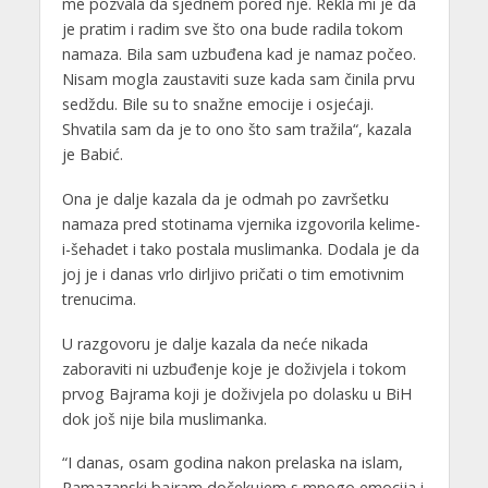
me pozvala da sjednem pored nje. Rekla mi je da
je pratim i radim sve što ona bude radila tokom
namaza. Bila sam uzbuđena kad je namaz počeo.
Nisam mogla zaustaviti suze kada sam činila prvu
sedždu. Bile su to snažne emocije i osjećaji.
Shvatila sam da je to ono što sam tražila“, kazala
je Babić.
Ona je dalje kazala da je odmah po završetku
namaza pred stotinama vjernika izgovorila kelime-
i-šehadet i tako postala muslimanka. Dodala je da
joj je i danas vrlo dirljivo pričati o tim emotivnim
trenucima.
U razgovoru je dalje kazala da neće nikada
zaboraviti ni uzbuđenje koje je doživjela i tokom
prvog Bajrama koji je doživjela po dolasku u BiH
dok još nije bila muslimanka.
“I danas, osam godina nakon prelaska na islam,
Ramazanski bajram dočekujem s mnogo emocija i