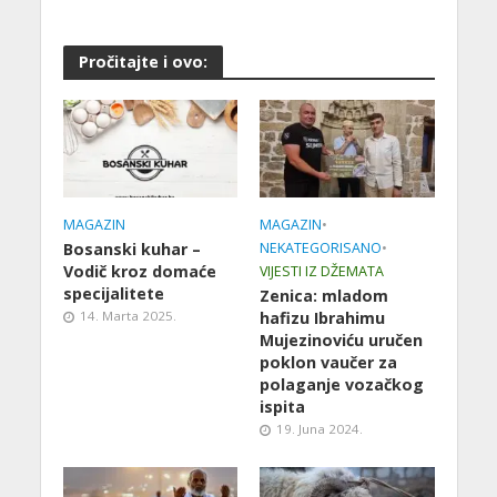
Pročitajte i ovo:
MAGAZIN
MAGAZIN
•
Bosanski kuhar –
NEKATEGORISANO
•
Vodič kroz domaće
VIJESTI IZ DŽEMATA
specijalitete
Zenica: mladom
14. Marta 2025.
hafizu Ibrahimu
Mujezinoviću uručen
poklon vaučer za
polaganje vozačkog
ispita
19. Juna 2024.