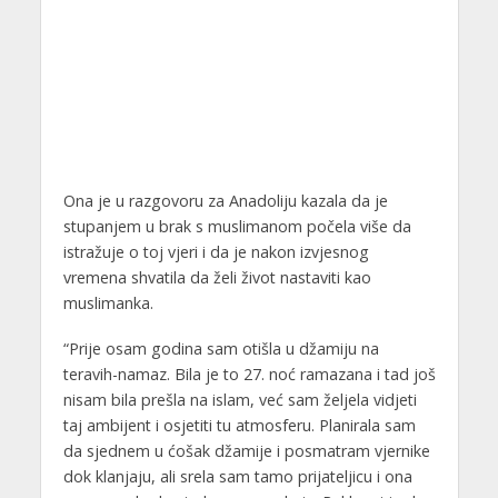
Ona je u razgovoru za Anadoliju kazala da je
stupanjem u brak s muslimanom počela više da
istražuje o toj vjeri i da je nakon izvjesnog
vremena shvatila da želi život nastaviti kao
muslimanka.
“Prije osam godina sam otišla u džamiju na
teravih-namaz. Bila je to 27. noć ramazana i tad još
nisam bila prešla na islam, već sam željela vidjeti
taj ambijent i osjetiti tu atmosferu. Planirala sam
da sjednem u ćošak džamije i posmatram vjernike
dok klanjaju, ali srela sam tamo prijateljicu i ona