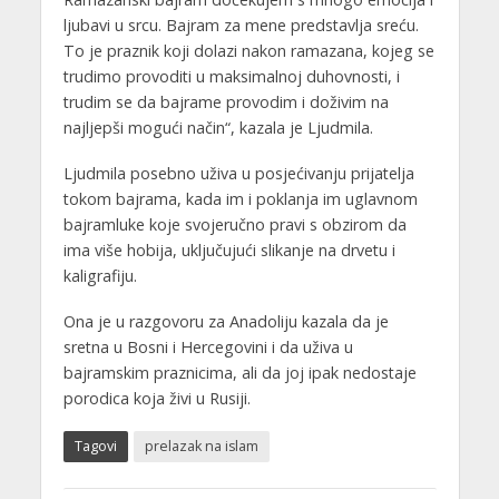
ljubavi u srcu. Bajram za mene predstavlja sreću.
To je praznik koji dolazi nakon ramazana, kojeg se
trudimo provoditi u maksimalnoj duhovnosti, i
trudim se da bajrame provodim i doživim na
najljepši mogući način“, kazala je Ljudmila.
Ljudmila posebno uživa u posjećivanju prijatelja
tokom bajrama, kada im i poklanja im uglavnom
bajramluke koje svojeručno pravi s obzirom da
ima više hobija, uključujući slikanje na drvetu i
kaligrafiju.
Ona je u razgovoru za Anadoliju kazala da je
sretna u Bosni i Hercegovini i da uživa u
bajramskim praznicima, ali da joj ipak nedostaje
porodica koja živi u Rusiji.
Tagovi
prelazak na islam