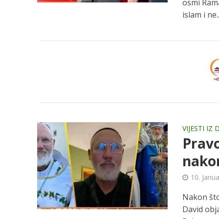
osmi Rama
islam i ne..
VIJESTI IZ
Pravo
nakon
10. Janu
Nakon što 
David obja