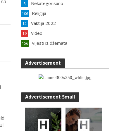
 na
Nekategorisano
3
Religija
106
Vaktija 2022
12
Video
19
Vijesti iz džemata
156
Advertisement
m
Advertisement Small
uld
ul