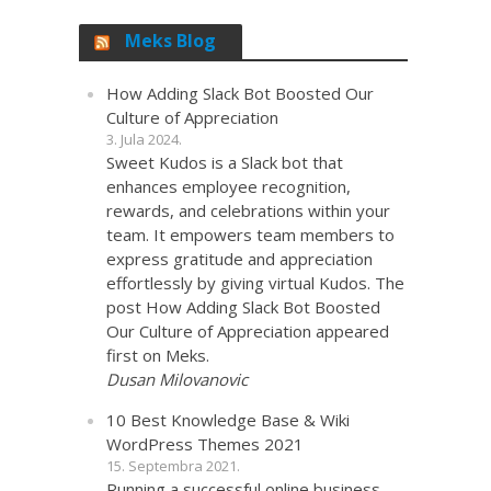
Meks Blog
How Adding Slack Bot Boosted Our
Culture of Appreciation
3. Jula 2024.
Sweet Kudos is a Slack bot that
enhances employee recognition,
rewards, and celebrations within your
team. It empowers team members to
express gratitude and appreciation
effortlessly by giving virtual Kudos. The
post How Adding Slack Bot Boosted
Our Culture of Appreciation appeared
first on Meks.
Dusan Milovanovic
10 Best Knowledge Base & Wiki
WordPress Themes 2021
15. Septembra 2021.
Running a successful online business