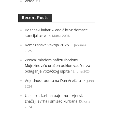
Video YT
Recent Posts
Bosanski kuhar – Vodič kroz domaće
specijalitete
14. Marta 2025.
Ramazanska vaktija 2025.
3. Januara
2025.
Zenica: mladom hafizu Ibrahimu
Mujezinoviću uručen poklon vaučer za
polaganje vozačkog ispita
19. Juna 2024.
Vrijednost posta na Dan Arefata
15. Juna
2024.
U susret kurban bajramu – vjerski
značaj, svrha i smisao kurbana
15. Juna
2024.