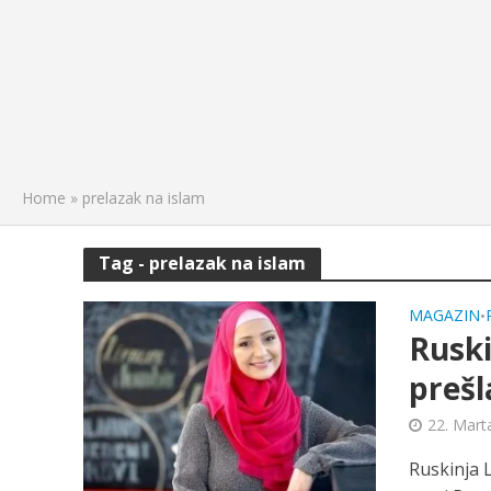
Home
»
prelazak na islam
Tag - prelazak na islam
MAGAZIN
•
Ruski
prešl
22. Mart
Ruskinja L