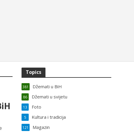
Topics
Džemati u BiH
381
Džemati u svijetu
86
BiH
Foto
13
Kultura i tradicija
5
Magazin
e
121