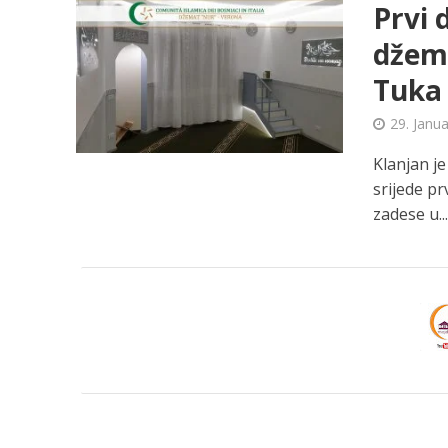
Prvi
džema
Tuka
29. Janu
Klanjan j
srijede pr
zadese u..