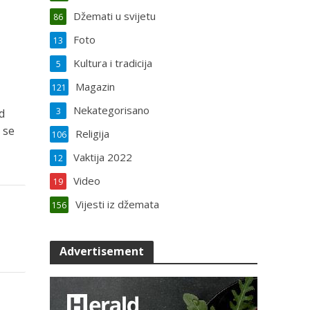
Džemati u svijetu
86
Foto
13
Kultura i tradicija
5
Magazin
121
Nekategorisano
3
d
 se
Religija
106
Vaktija 2022
12
Video
19
Vijesti iz džemata
156
Advertisement