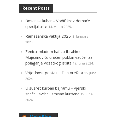
Recent Posts
Bosanski kuhar – Vodič kroz domaće
specijalitete
14. Marta 2025.
Ramazanska vaktija 2025.
3. Januara
2025.
Zenica: mladom hafizu Ibrahimu
Mujezinoviću uručen poklon vaučer za
polaganje vozačkog ispita
19. Juna 2024.
Vrijednost posta na Dan Arefata
15. Juna
2024.
U susret kurban bajramu – vjerski
značaj, svrha i smisao kurbana
15. Juna
2024.
Meks Blog