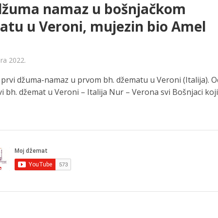
 džuma namaz u bošnjačkom
tu u Veroni, mujezin bio Amel
ara 2022.
e prvi džuma-namaz u prvom bh. džematu u Veroni (Italija). O
vi bh. džemat u Veroni – Italija Nur – Verona svi Bošnjaci koji
.