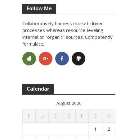
Follow Me
Collaboratively harness market-driven
processes whereas resource-leveling
internal or "organic" sources. Competently
formulate.
Calendar
August 2026
P
U
S
Č
P
S
N
1
2