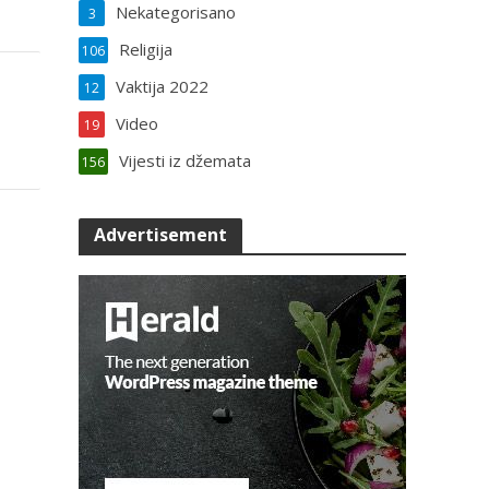
Nekategorisano
3
Religija
106
Vaktija 2022
12
Video
19
Vijesti iz džemata
156
Advertisement