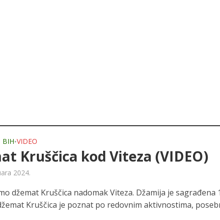
 BIH
VIDEO
•
t Kruščica kod Viteza (VIDEO)
uara 2024.
 smo džemat Kruščica nadomak Viteza. Džamija je sagrađena 
džemat Kruščica je poznat po redovnim aktivnostima, pose