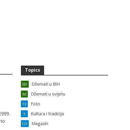
Topics
Džemati u BiH
381
Džemati u svijetu
86
Foto
13
1999.
Kultura i tradicija
5
bno
Magazin
121