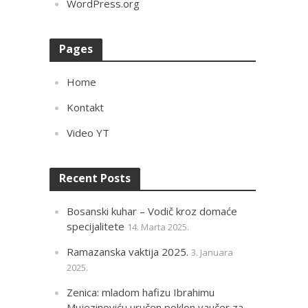
WordPress.org
Pages
Home
Kontakt
Video YT
Recent Posts
Bosanski kuhar – Vodič kroz domaće
specijalitete
14. Marta 2025.
Ramazanska vaktija 2025.
3. Januara
2025.
Zenica: mladom hafizu Ibrahimu
Mujezinoviću uručen poklon vaučer za