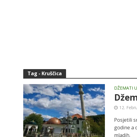
Tag - Kruščica
DŽEMATI U
Džema
12. Febr
Posjetili
godine a 
mladih.