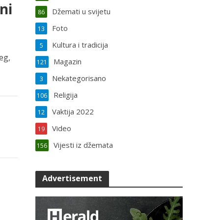
ni
Džemati u svijetu
86
Foto
13
Kultura i tradicija
5
eg,
Magazin
121
Nekategorisano
3
Religija
106
Vaktija 2022
12
Video
19
Vijesti iz džemata
156
Advertisement