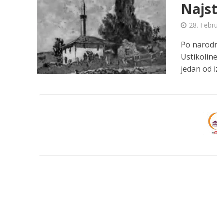
Najst
28. Febr
Po narodn
Ustikolin
jedan od i