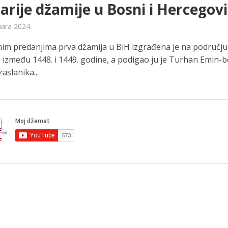
arije džamije u Bosni i Hercegovi
uara 2024.
im predanjima prva džamija u BiH izgrađena je na području
e između 1448. i 1449. godine, a podigao ju je Turhan Emin-b
zaslanika...