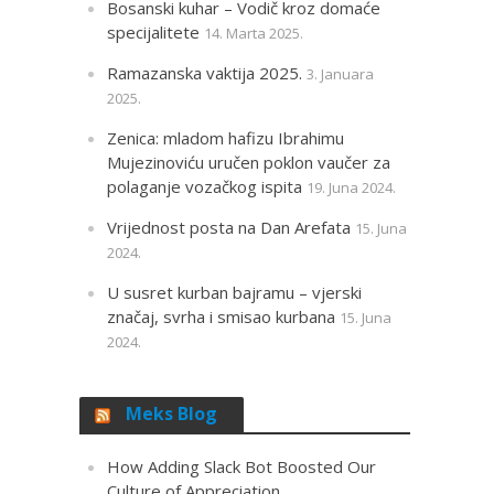
Bosanski kuhar – Vodič kroz domaće
specijalitete
14. Marta 2025.
Ramazanska vaktija 2025.
3. Januara
2025.
Zenica: mladom hafizu Ibrahimu
Mujezinoviću uručen poklon vaučer za
polaganje vozačkog ispita
19. Juna 2024.
Vrijednost posta na Dan Arefata
15. Juna
2024.
U susret kurban bajramu – vjerski
značaj, svrha i smisao kurbana
15. Juna
2024.
Meks Blog
How Adding Slack Bot Boosted Our
Culture of Appreciation