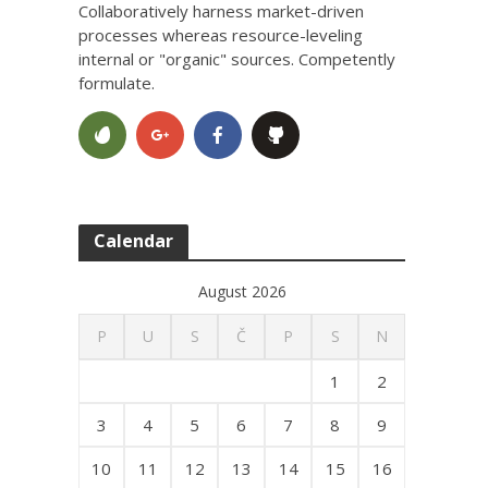
Collaboratively harness market-driven
processes whereas resource-leveling
internal or "organic" sources. Competently
formulate.
Calendar
August 2026
P
U
S
Č
P
S
N
1
2
3
4
5
6
7
8
9
10
11
12
13
14
15
16