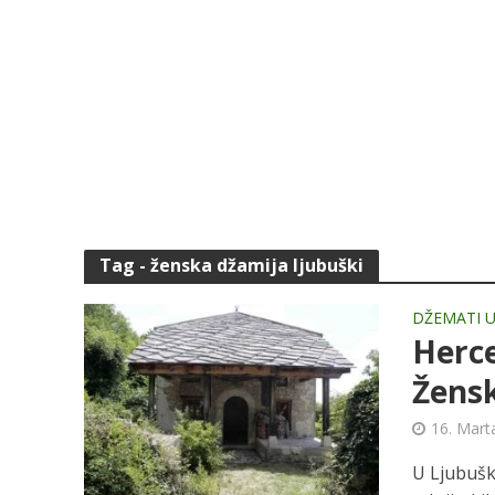
Tag - ženska džamija ljubuški
DŽEMATI U
Herce
Žensk
16. Mart
U Ljubušk