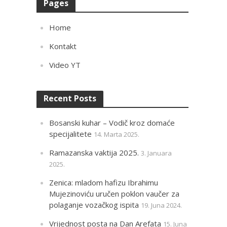
Pages
Home
Kontakt
Video YT
Recent Posts
Bosanski kuhar – Vodič kroz domaće
specijalitete
14. Marta 2025.
Ramazanska vaktija 2025.
3. Januara
2025.
Zenica: mladom hafizu Ibrahimu
Mujezinoviću uručen poklon vaučer za
polaganje vozačkog ispita
19. Juna 2024.
Vrijednost posta na Dan Arefata
15. Juna