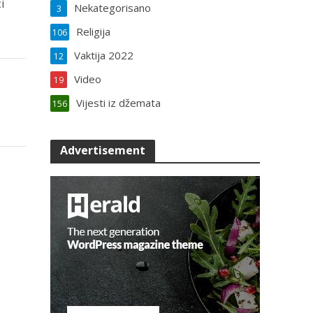
i
Nekategorisano
3
Religija
106
Vaktija 2022
12
Video
19
Vijesti iz džemata
156
Advertisement