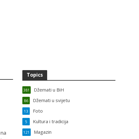
Topics
Džemati u BiH
381
Džemati u svijetu
86
Foto
13
Kultura i tradicija
5
Magazin
dna
121