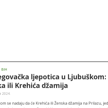
 BIH
govačka ljepotica u Ljubuškom:
a ili Krehića džamija
a 2024.
om se nadaju da će Krehića ili Ženska džamija na Prilazu, je